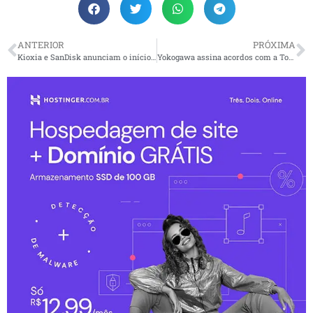
ANTERIOR
PRÓXIMA
Kioxia e SanDisk anunciam o início das operações da Fab2 na planta de Kitakami, no Japão, para atender ao crescimento da demanda do mercado impulsionada pela IA
Yokogawa assina acordos com a Toyota para pesquisa e desenvolvimento da plataforma de controle para um rover pressurizado tripulado