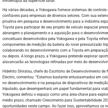
ininterrupta da superfície lunar.
Há várias décadas, a Yokogawa fornece sistemas de controle
confiáveis ​​para empresas de diversos setores. Com sua ext
proativa em pesquisa e desenvolvimento para a indústria espa
Toyota para participar de seu projeto de veículo espacial pres
abrangem o planejamento e a aquisição para o desenvolvimen
conceituais desenvolvidos pela Yokogawa e pela Toyota refer
componentes de medição da bateria do rover pressurizado tr
colaborando no desenvolvimento com a Toyota em preparação
ou depois. A longo prazo, a Yokogawa pretende explorar opor
alavancarão as tecnologias refinadas por meio do desenvolvim
Hidehito Shiratsu, chefe do Escritório de Desenvolvimento d
Electric, comentou: “Estamos bastante entusiasmados em col
no desenvolvimento e na pesquisa de dispositivos de medição 
tripulado, que desempenhará um papel fundamental para viabil
Yokogawa definiu o espaço como uma área-chave para explo
médio prazo, chamado Crescimento para Sustentabilidade 20
oportunidades neste campo. Ao fazer isso, aproveitamos os n