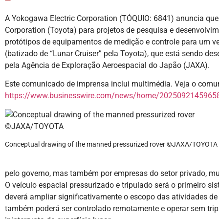
A Yokogawa Electric Corporation (TÓQUIO: 6841) anuncia qu
Corporation (Toyota) para projetos de pesquisa e desenvolvime
protótipos de equipamentos de medição e controle para um veí
(batizado de “Lunar Cruiser” pela Toyota), que está sendo de
pela Agência de Exploração Aeroespacial do Japão (JAXA).
Este comunicado de imprensa inclui multimédia. Veja o comu
https://www.businesswire.com/news/home/20250921459658
Conceptual drawing of the manned pressurized rover ©JAXA/TOYOTA
pelo governo, mas também por empresas do setor privado, mui
O veículo espacial pressurizado e tripulado será o primeiro 
deverá ampliar significativamente o escopo das atividades de 
também poderá ser controlado remotamente e operar sem tripu