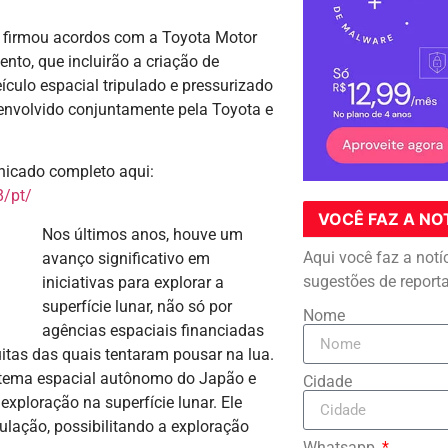
e firmou acordos com a Toyota Motor
nto, que incluirão a criação de
culo espacial tripulado e pressurizado
senvolvido conjuntamente pela Toyota e
nicado completo aqui:
/pt/
VOCÊ FAZ A NO
Nos últimos anos, houve um
Aqui você faz a notí
avanço significativo em
sugestões de report
iniciativas para explorar a
superfície lunar, não só por
Nome
agências espaciais financiadas
tas das quais tentaram pousar na lua.
sistema espacial autônomo do Japão e
Cidade
exploração na superfície lunar. Ele
lação, possibilitando a exploração
Whatsapp