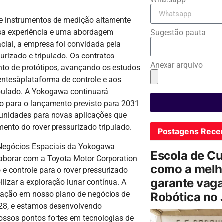
 e instrumentos de medição altamente
ensa experiência e uma abordagem
Sugestão pauta
cial, a empresa foi convidada pela
surizado e tripulado. Os contratos
Anexar arquivo
to de protótipos, avançando os estudos
entesàplataforma de controle e aos
ipulado. A Yokogawa continuará
 para o lançamento previsto para 2031
tunidades para novas aplicações que
ento do rover pressurizado tripulado.
Postagens Rece
e Negócios Espaciais da Yokogawa
Escola de C
aborar com a Toyota Motor Corporation
como a melh
e controle para o rover pressurizado
garante vag
izar a exploração lunar contínua. A
ração em nosso plano de negócios de
Robótica no
28, e estamos desenvolvendo
ossos pontos fortes em tecnologias de