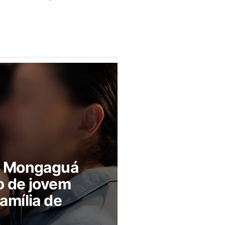
m Mongaguá
o de jovem
amília de