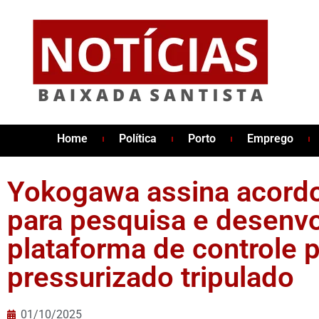
Home
Política
Porto
Emprego
Yokogawa assina acord
para pesquisa e desenv
plataforma de controle 
pressurizado tripulado
01/10/2025