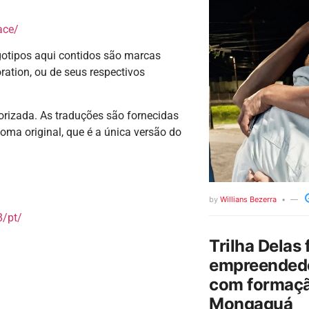
ace/
gotipos aqui contidos são marcas
ation, ou de seus respectivos
torizada. As traduções são fornecidas
oma original, que é a única versão do
by
Willians Bezerra
/pt/
Trilha Delas 
empreendedo
com formaçã
Mongaguá