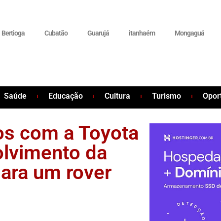
Bertioga
Cubatão
Guarujá
itanhaém
Mongaguá
Saúde
Educação
Cultura
Turismo
Opor
os com a Toyota
olvimento da
para um rover