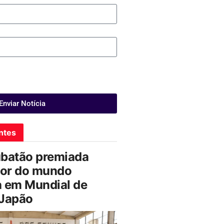
Enviar Notícia
ntes
ubatão premiada
or do mundo
a em Mundial de
 Japão