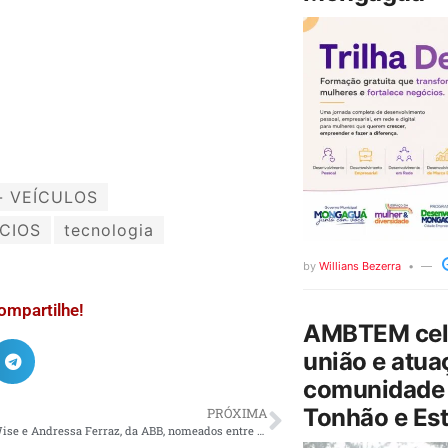
- VEÍCULOS
CIOS
tecnologia
by
Willians Bezerra
ompartilhe!
AMBTEM cele
união e atua
comunidade 
Tonhão e Est
PRÓXIMA
Dr. Matthew Wise e Andressa Ferraz, da ABB, nomeados entre os 50 líderes de destaque do Future of Field Service 2025