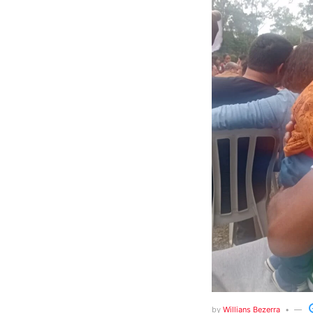
by
Willians Bezerra