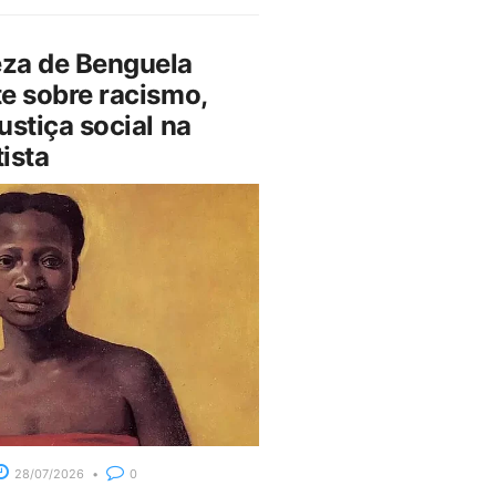
za de Benguela
e sobre racismo,
ustiça social na
ista
28/07/2026
0