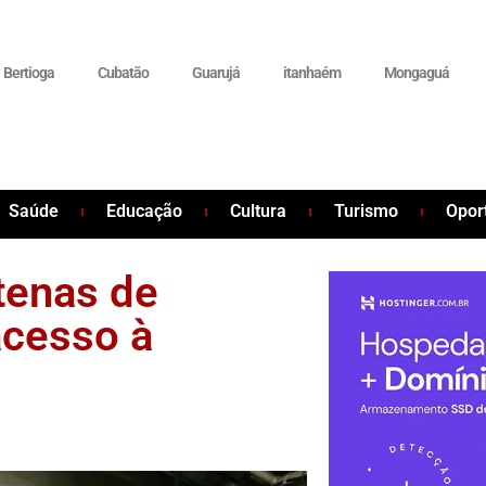
Bertioga
Cubatão
Guarujá
itanhaém
Mongaguá
Saúde
Educação
Cultura
Turismo
Opor
tenas de
acesso à