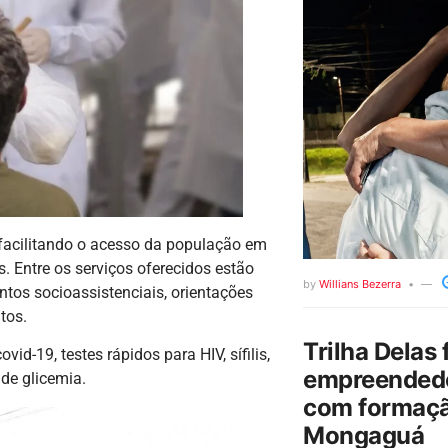
 facilitando o acesso da população em
. Entre os serviços oferecidos estão
by
Willians Bezerra
tos socioassistenciais, orientações
tos.
Trilha Delas 
id-19, testes rápidos para HIV, sífilis,
empreendedo
 de glicemia.
com formaçã
Mongaguá