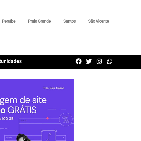
Peruíbe
Praia Grande
Santos
São Vicente
tunidades