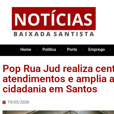
Home
Política
Porto
Emprego
Pop Rua Jud realiza cen
atendimentos e amplia 
cidadania em Santos
19/05/2026