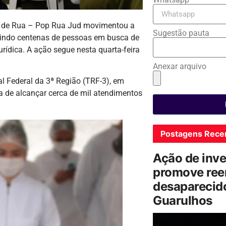
o de Rua – Pop Rua Jud movimentou a
Sugestão pauta
reunindo centenas de pessoas em busca de
urídica. A ação segue nesta quarta-feira
Anexar arquivo
al Federal da 3ª Região (TRF-3), em
va de alcançar cerca de mil atendimentos
Postagens Rece
Ação de inv
promove ree
desaparecido
Guarulhos