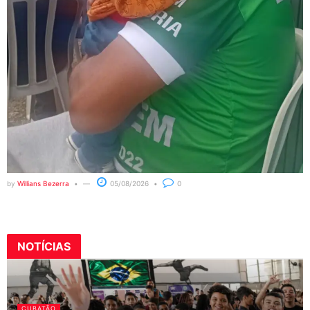
by
Willians Bezerra
05/08/2026
0
NOTÍCIAS
CUBATÃO