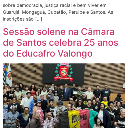
sobre democracia, justiça racial e bem viver em
Guarujá, Mongaguá, Cubatão, Peruíbe e Santos. As
inscrições são […]
Sessão solene na Câmara
de Santos celebra 25 anos
do Educafro Valongo