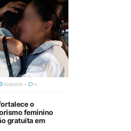
05/08/2026
0
fortalece o
rismo feminino
o gratuita em