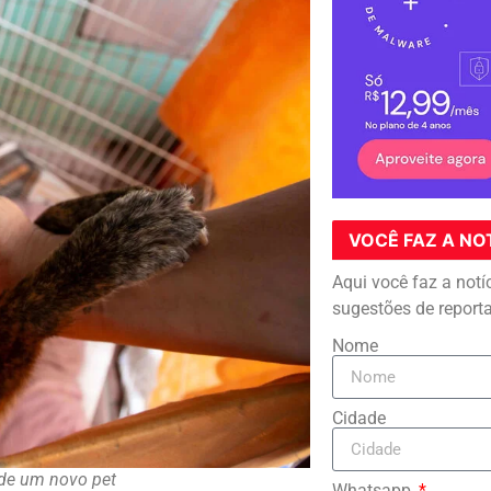
VOCÊ FAZ A NO
Aqui você faz a notí
sugestões de report
Nome
Cidade
 de um novo pet
Whatsapp