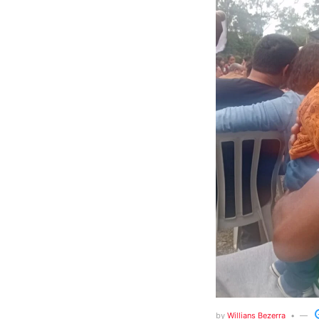
by
Willians Bezerra