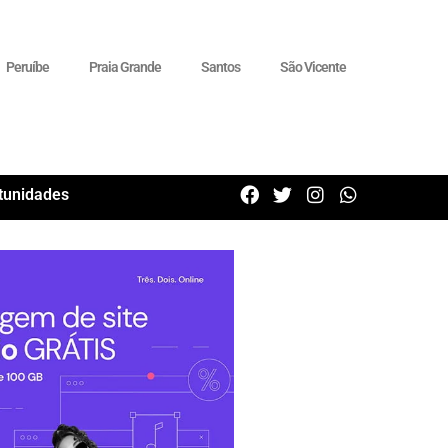
Peruíbe
Praia Grande
Santos
São Vicente
tunidades