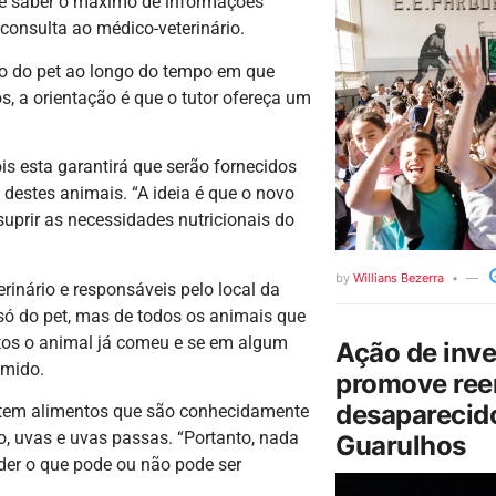
 de saber o máximo de informações
 consulta ao médico-veterinário.
ão do pet ao longo do tempo em que
 a orientação é que o tutor ofereça um
s esta garantirá que serão fornecidos
destes animais. “A ideia é que o novo
prir as necessidades nutricionais do
by
Willians Bezerra
nário e responsáveis pelo local da
 só do pet, mas de todos os animais que
ntos o animal já comeu e se em algum
Ação de inv
omido.
promove ree
desaparecido
stem alimentos que são conhecidamente
ho, uvas e uvas passas. “Portanto, nada
Guarulhos
der o que pode ou não pode ser