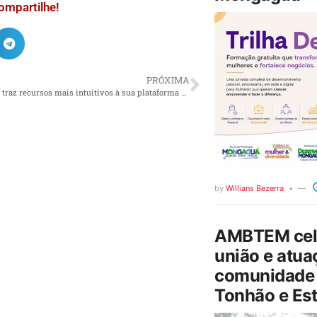
ompartilhe!
PRÓXIMA
A LambdaTest traz recursos mais intuitivos à sua plataforma de orquestração de teste holística HyperExecute
by
Willians Bezerra
AMBTEM cele
união e atua
comunidade 
Tonhão e Est