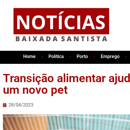
Home
Política
Porto
Emprego
Transição alimentar aju
um novo pet
28/04/2023