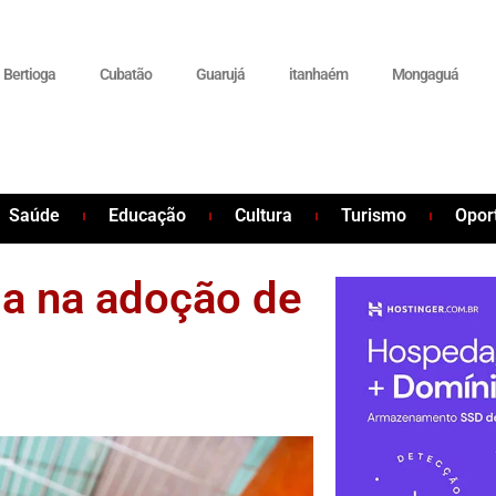
Bertioga
Cubatão
Guarujá
itanhaém
Mongaguá
Saúde
Educação
Cultura
Turismo
Opor
da na adoção de