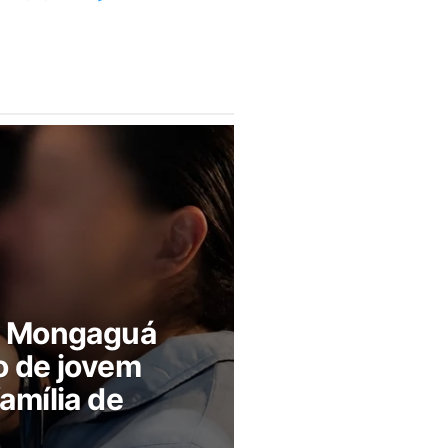
m Mongaguá
o de jovem
amília de