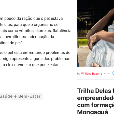
 um pouco da ração que o pet estava
te dias, para que o organismo se
ais como vômitos, diarreias, flatulência
vai permitir uma adequação da
tinal do pet”.
ue o pet está enfrentando problemas de
o amigo apresente alguns dos problemas
ara ele entender o que pode estar
by
Willians Bezerra
Trilha Delas 
Saúde e Bem-Estar
empreendedo
com formaçã
Mongaguá