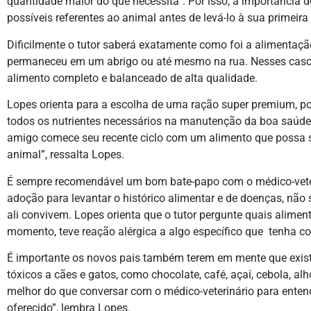
quantidade maior do que necessita”. Por isso, a importância
possíveis referentes ao animal antes de levá-lo à sua primeira
Dificilmente o tutor saberá exatamente como foi a alimentaç
permaneceu em um abrigo ou até mesmo na rua. Nesses casos,
alimento completo e balanceado de alta qualidade.
Lopes orienta para a escolha de uma ração super premium, poi
todos os nutrientes necessários na manutenção da boa saúde 
amigo comece seu recente ciclo com um alimento que possa su
animal”, ressalta Lopes.
É sempre recomendável um bom bate-papo com o médico-veteri
adoção para levantar o histórico alimentar e de doenças, não
ali convivem. Lopes orienta que o tutor pergunte quais alime
momento, teve reação alérgica a algo específico que tenha c
É importante os novos pais também terem em mente que exi
tóxicos a cães e gatos, como chocolate, café, açaí, cebola, al
melhor do que conversar com o médico-veterinário para enten
oferecido”, lembra Lopes.