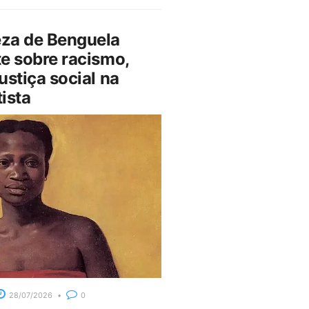
za de Benguela
e sobre racismo,
ustiça social na
ista
28/07/2026
0