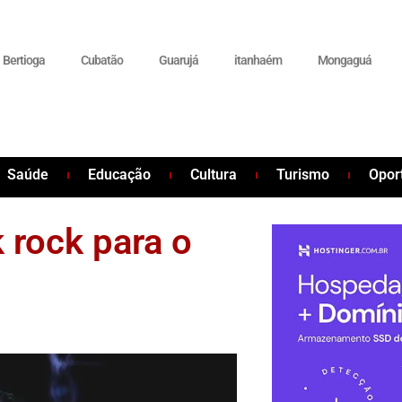
Bertioga
Cubatão
Guarujá
itanhaém
Mongaguá
Saúde
Educação
Cultura
Turismo
Opor
k rock para o