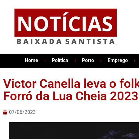
Home
Política
Porto
Emprego
Victor Canella leva o fol
Forró da Lua Cheia 2023
07/06/2023