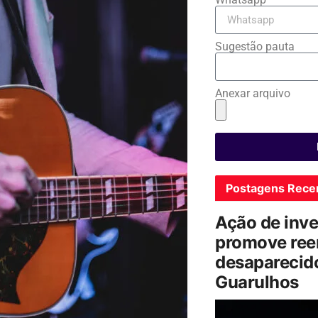
Sugestão pauta
Anexar arquivo
Postagens Rece
Ação de inv
promove ree
desaparecido
Guarulhos