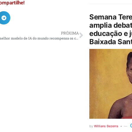
ompartilhe!
Semana Tere
amplia debat
educação e j
PRÓXIMA
Falcon 40B: o melhor modelo de IA do mundo recompensa os casos de uso mais criativos em uma convocatória de propostas com treinamento em performance de computação
Baixada Sant
by
Willians Bezerra