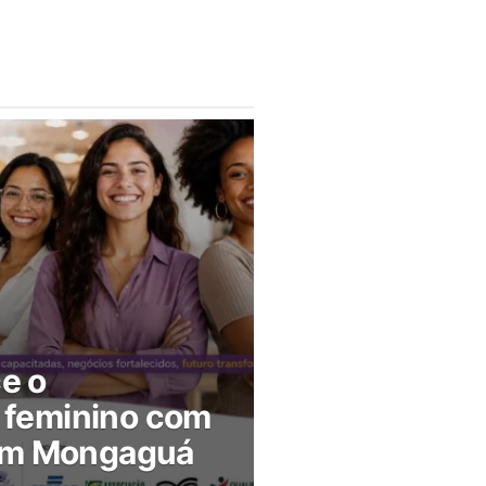
ce o
feminino com
 em Mongaguá