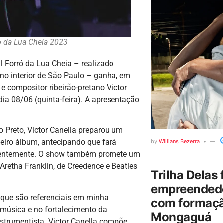
ró da Lua Cheia 2023
al Forró da Lua Cheia – realizado
 no interior de São Paulo – ganha, em
e compositor ribeirão-pretano Victor
 dia 08/06 (quinta-feira). A apresentação
ão Preto, Victor Canella preparou um
meiro álbum, antecipando que fará
by
Willians Bezerra
recentemente. O show também promete um
 Aretha Franklin, de Creedence e Beatles
Trilha Delas 
empreendedo
 que são referenciais em minha
com formaçã
música e no fortalecimento da
Mongaguá
instrumentista. Victor Canella compõe