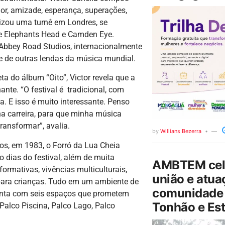
r, amizade, esperança, superações,
izou uma turnê em Londres, se
he Elephants Head e Camden Eye.
 Abbey Road Studios, internacionalmente
 e de outras lendas da música mundial.
a do álbum “Oito”, Victor revela que a
nte. “O festival é tradicional, com
. E isso é muito interessante. Penso
ha carreira, para que minha música
ransformar”, avalia.
by
Willians Bezerra
os, em 1983, o Forró da Lua Cheia
 dias do festival, além de muita
AMBTEM cele
formativas, vivências multiculturais,
união e atua
 para crianças. Tudo em um ambiente de
comunidade 
 conta com seis espaços que prometem
Tonhão e Est
 Palco Piscina, Palco Lago, Palco