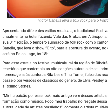
Victor Canella leva o folk rock para o For
Apresentando diferentes estilos musicais, o tradicional Festiv
anualmente no hotel fazenda Vale das Grutas, em Altinópolis,
sua 31ª edição, o tempero suingado de folk rock com o cantor 
Canella, que leva o show “Oito”, para a abertura do evento, no
será no Palco Lago, às 18h.
Para essa estreia no festival multicultural da região de Ribeir
repertório que contempla as oito canções autorais de seu pri
homenagens às cantoras Rita Lee e Tina Turner, falecidas 
passeio por versões de clássicos do gênero, de Elvis Presley a
a Rolling Stones.
“Minha paixão por esse rock mais antigo vem desses artistas,
formação como músico. Foco meu trabalho no resgate dessa 
autoralidade de artistas brasileiros”, comenta o artista multi-