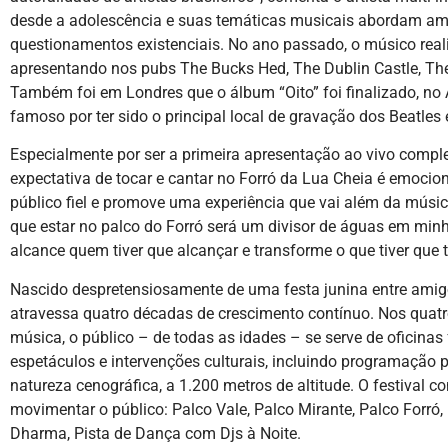
desde a adolescência e suas temáticas musicais abordam amo
questionamentos existenciais. No ano passado, o músico real
apresentando nos pubs The Bucks Hed, The Dublin Castle, T
Também foi em Londres que o álbum “Oito” foi finalizado, no
famoso por ter sido o principal local de gravação dos Beatles
Especialmente por ser a primeira apresentação ao vivo complet
expectativa de tocar e cantar no Forró da Lua Cheia é emociona
público fiel e promove uma experiência que vai além da música
que estar no palco do Forró será um divisor de águas em min
alcance quem tiver que alcançar e transforme o que tiver que t
Nascido despretensiosamente de uma festa junina entre amig
atravessa quatro décadas de crescimento contínuo. Nos quatro
música, o público – de todas as idades – se serve de oficinas 
espetáculos e intervenções culturais, incluindo programação
natureza cenográfica, a 1.200 metros de altitude. O festival
movimentar o público: Palco Vale, Palco Mirante, Palco Forró,
Dharma, Pista de Dança com Djs à Noite.