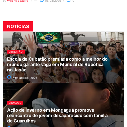
by
Willians Bezerra
05/08/2026
0
NOTÍCIAS
CUBATÃO
Escola de Cubatão premiada como a melhor do
mundo garante vaga em Mundial de Robótica
no Japão
7 de agosto, 2026
CIDADES
Ação de inverno em Mongaguá promove
reencontro de jovem desaparecido com família
de Guarulhos