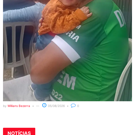
by
Willians Bezerra
05/08/2026
0
NOTÍCIAS