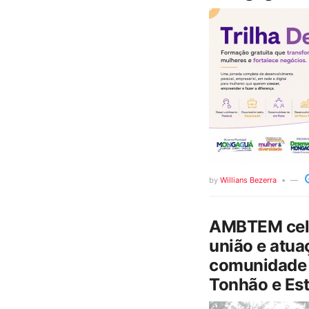
by
Willians Bezerra
AMBTEM cele
união e atua
comunidade 
Tonhão e Est