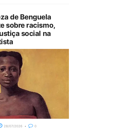
za de Benguela
e sobre racismo,
ustiça social na
ista
28/07/2026
0