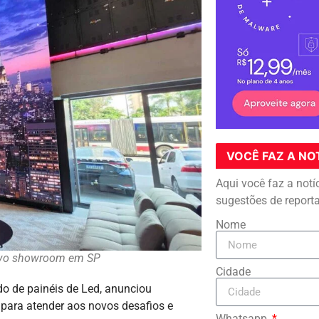
VOCÊ FAZ A NO
Aqui você faz a notí
sugestões de report
Nome
ovo showroom em SP
Cidade
do de painéis de Led, anunciou
para atender aos novos desafios e
Whatsapp