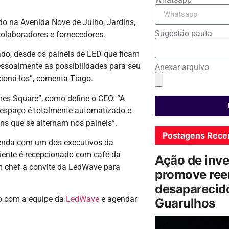
o na Avenida Nove de Julho, Jardins,
Sugestão pauta
colaboradores e fornecedores.
do, desde os painéis de LED que ficam
essoalmente as possibilidades para seu
Anexar arquivo
cioná-los”, comenta Tiago.
mes Square”, como define o CEO. “A
O espaço é totalmente automatizado e
s que se alternam nos painéis”.
Postagens Rece
agenda com um dos executivos da
iente é recepcionado com café da
Ação de inv
 chef a convite da LedWave para
promove ree
desaparecido
to com a equipe da
LedWave
e agendar
Guarulhos