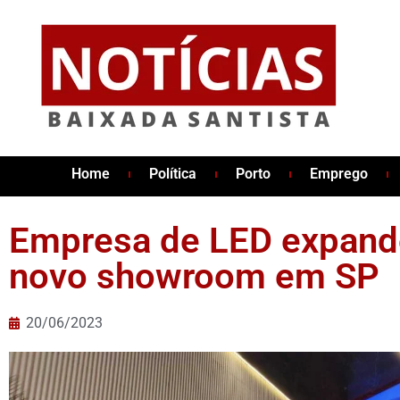
Home
Política
Porto
Emprego
Empresa de LED expand
novo showroom em SP
20/06/2023