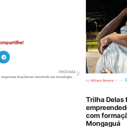
ompartilhe!
PRÓXIMA
Quase 80% das empresas brasileiras investirão em tecnologia em 2023
by
Willians Bezerra
Trilha Delas 
empreendedo
com formaçã
Mongaguá