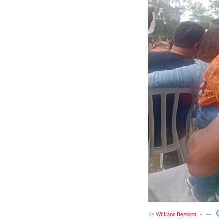
by
Willians Bezerra