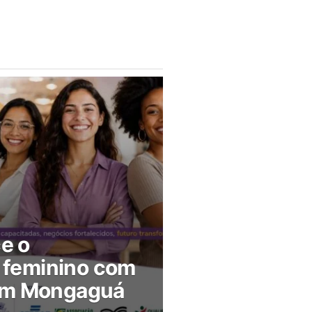
ce o
feminino com
 em Mongaguá