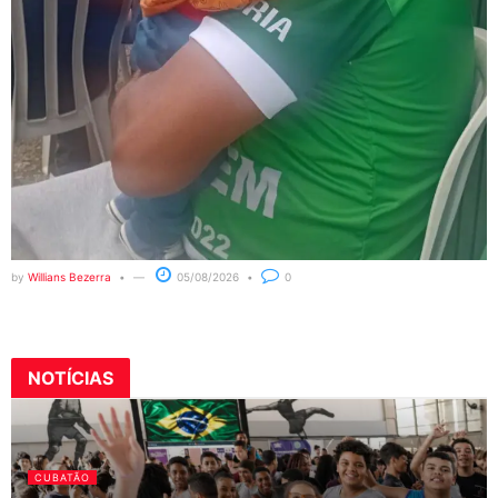
by
Willians Bezerra
05/08/2026
0
NOTÍCIAS
CUBATÃO