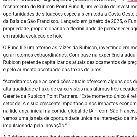
fechamento do Rubicon Point Fund II, um veículo de investime
oportunidades de situações especiais em toda a Costa Oeste 
da Baía de São Francisco. Lançado em janeiro de 2025, o Fund
propriedade, proporcionando a flexibilidade de permanecer á
em rápida evolução de hoje.
O Fund II é um retorno às raízes da Rubicon, investindo em 
gerar retornos extraordinários. Com base na experiência adquir
Rubicon pretende capitalizar os atuais deslocamentos de pre
e pelo aumento acentuado das taxas de juros.
“Acreditamos que as condições atuais oferecem alguns dos d
alta qualidade e fluxo de caixa vistos nas últimas três década
Gerente da Rubicon Point Partners. “Este momento único é re
setor de IA e sua crescente importância nos impactos econôm
na liderança inicial na corrida global de IA – com São Francis
vemos uma janela de oportunidade única na interseção da i
impulsionada pela inovação.”