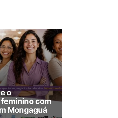
ce o
feminino com
 em Mongaguá