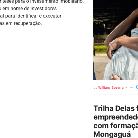
eses para o investimento imobiliário.
to em nome de investidores
l para identificar e executar
as em recuperação.
by
Willians Bezerra
Trilha Delas 
empreendedo
com formaçã
Mongaguá