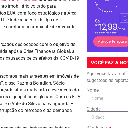
nto imobiliário voltado para
dos EUA, com foco estratégico na Área
 II é independente de tipo de
gil e oportuno no ambiente de mercado
mercados deslocados com o objetivo de
ida após a Crise Financeira Global, a
ços causados pelos efeitos da COVID-19
VOCÊ FAZ A NO
Aqui você faz a notí
escontos mais atraentes em imóveis de
sugestões de report
s”, disse Razmig Boladian, Sócio-
forçado ainda mais pelo crescimento do
Nome
icos e geopolíticos globais. Com os EUA
co e o Vale do Silício na vanguarda –
Cidade
nterrupção do mercado e da demanda
Whatsapp