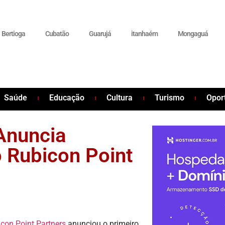
Bertioga
Cubatão
Guarujá
itanhaém
Mongaguá
Saúde
Educação
Cultura
Turismo
Opor
Anuncia
 Rubicon Point
con Point Partners
anunciou o primeiro