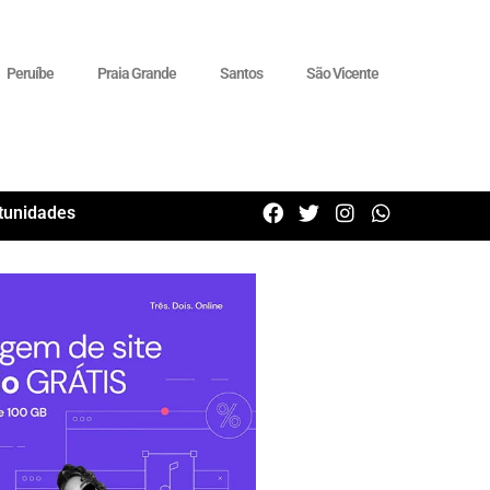
Peruíbe
Praia Grande
Santos
São Vicente
tunidades