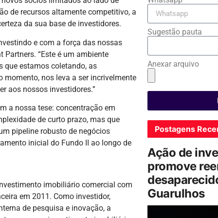
 novos sócios limitados ao lado de
o de recursos altamente competitivo, a
erteza da sua base de investidores.
Sugestão pauta
vestindo e com a força das nossas
nt Partners. “Este é um ambiente
Anexar arquivo
os que estamos coletando, as
 momento, nos leva a ser incrivelmente
er aos nossos investidores.”
om a nossa tese: concentração em
mplexidade de curto prazo, mas que
Postagens Rece
um pipeline robusto de negócios
amento inicial do Fundo II ao longo de
Ação de inv
promove ree
desaparecido
investimento imobiliário comercial com
Guarulhos
ceira em 2011. Como investidor,
nterna de pesquisa e inovação, a