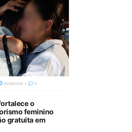
05/08/2026
0
fortalece o
rismo feminino
o gratuita em