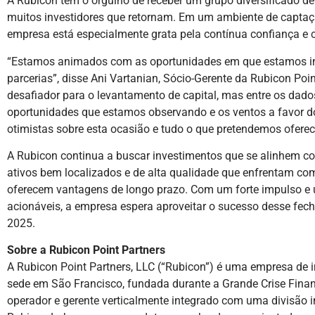
A Rubicon tem o orgulho de receber um grupo diversificado de
muitos investidores que retornam. Em um ambiente de captaçã
empresa está especialmente grata pela contínua confiança e c
“Estamos animados com as oportunidades em que estamos in
parcerias”, disse Ani Vartanian, Sócio-Gerente da Rubicon Poi
desafiador para o levantamento de capital, mas entre os dad
oportunidades que estamos observando e os ventos a favor do
otimistas sobre esta ocasião e tudo o que pretendemos oferec
A Rubicon continua a buscar investimentos que se alinhem c
ativos bem localizados e de alta qualidade que enfrentam co
oferecem vantagens de longo prazo. Com um forte impulso e 
acionáveis, a empresa espera aproveitar o sucesso desse fech
2025.
Sobre a Rubicon Point Partners
A Rubicon Point Partners, LLC (“Rubicon”) é uma empresa de 
sede em São Francisco, fundada durante a Grande Crise Finan
operador e gerente verticalmente integrado com uma divisão i