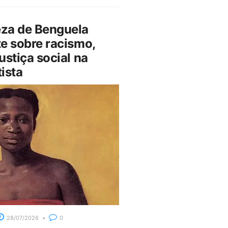
za de Benguela
e sobre racismo,
ustiça social na
ista
28/07/2026
0