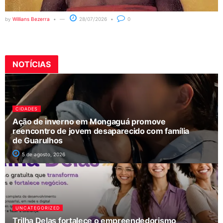
by
Willians Bezerra
28/07/2026
0
NOTÍCIAS
CIDADES
Ação de inverno em Mongaguá promove
reencontro de jovem desaparecido com família
de Guarulhos
5 de agosto, 2026
UNCATEGORIZED
Trilha Delas fortalece o empreendedorismo