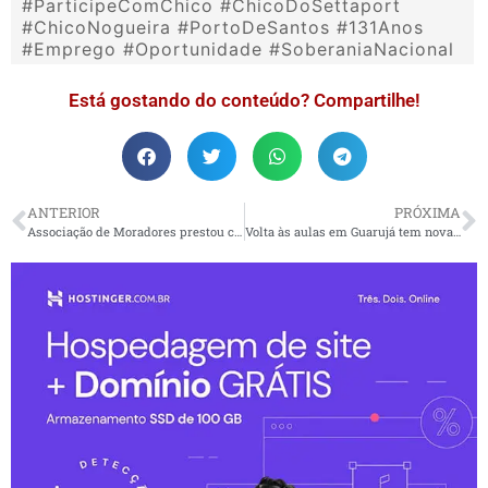
#ParticipeComChico #ChicoDoSettaport
#ChicoNogueira #PortoDeSantos #131Anos
#Emprego #Oportunidade #SoberaniaNacional
Está gostando do conteúdo? Compartilhe!
ANTERIOR
PRÓXIMA
Associação de Moradores prestou contas de suas atividades em Mongaguá
Volta às aulas em Guarujá tem nova data: retomada será no dia 13 de fevereiro