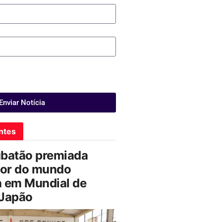
Enviar Notícia
ntes
ubatão premiada
or do mundo
a em Mundial de
 Japão