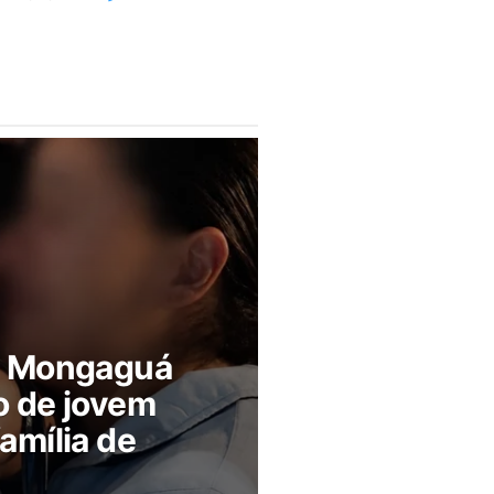
m Mongaguá
o de jovem
amília de