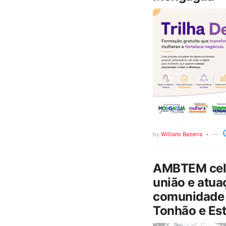
by
Willians Bezerra
AMBTEM cele
união e atua
comunidade 
Tonhão e Est