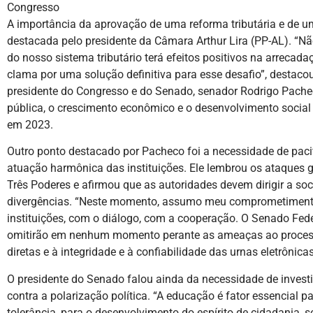
Congresso
A importância da aprovação de uma reforma tributária e de 
destacada pelo presidente da Câmara Arthur Lira (PP-AL). “Nã
do nosso sistema tributário terá efeitos positivos na arrecadaç
clama por uma solução definitiva para esse desafio”, destacou
presidente do Congresso e do Senado, senador Rodrigo Pach
pública, o crescimento econômico e o desenvolvimento social
em 2023.
Outro ponto destacado por Pacheco foi a necessidade de pacif
atuação harmônica das instituições. Ele lembrou os ataques g
Três Poderes e afirmou que as autoridades devem dirigir a so
divergências. “Neste momento, assumo meu comprometiment
instituições, com o diálogo, com a cooperação. O Senado Fe
omitirão em nenhum momento perante as ameaças ao processo 
diretas e à integridade e à confiabilidade das urnas eletrônicas
O presidente do Senado falou ainda da necessidade de inve
contra a polarização política. “A educação é fator essencial p
tolerância, para o desenvolvimento do espírito de cidadania, s