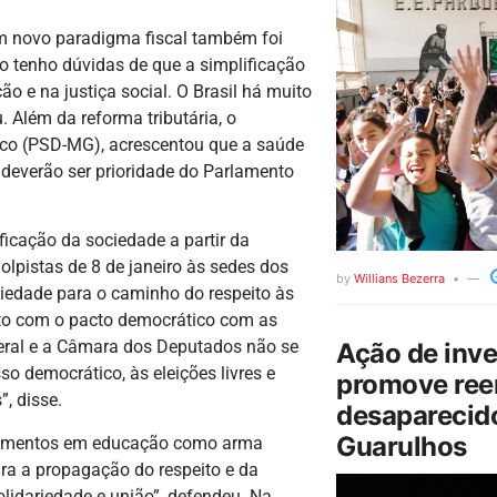
um novo paradigma fiscal também foi
o tenho dúvidas de que a simplificação
ão e na justiça social. O Brasil há muito
. Além da reforma tributária, o
eco (PSD-MG), acrescentou que a saúde
 deverão ser prioridade do Parlamento
icação da sociedade a partir da
olpistas de 8 de janeiro às sedes dos
by
Willians Bezerra
ciedade para o caminho do respeito às
o com o pacto democrático com as
deral e a Câmara dos Deputados não se
Ação de inv
democrático, às eleições livres e
promove ree
”, disse.
desaparecido
Guarulhos
stimentos em educação como arma
ara a propagação do respeito e da
olidariedade e união”, defendeu. Na