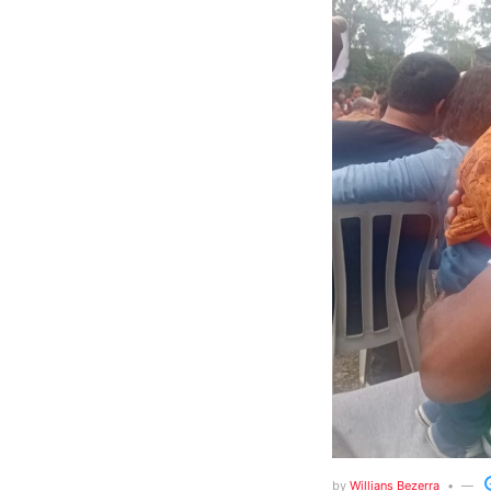
by
Willians Bezerra