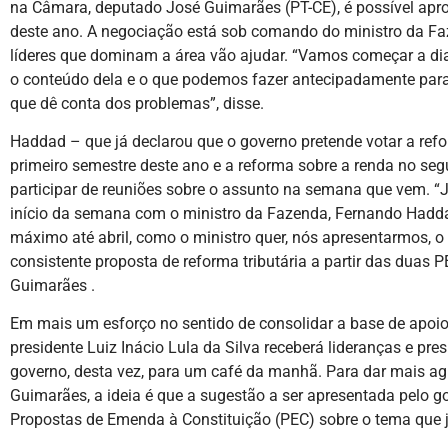
na Câmara, deputado José Guimarães (PT-CE), é possível aprov
deste ano. A negociação está sob comando do ministro da Fa
líderes que dominam a área vão ajudar. “Vamos começar a dialo
o conteúdo dela e o que podemos fazer antecipadamente para
que dê conta dos problemas”, disse.
Haddad – que já declarou que o governo pretende votar a ref
primeiro semestre deste ano e a reforma sobre a renda no s
participar de reuniões sobre o assunto na semana que vem. “
início da semana com o ministro da Fazenda, Fernando Haddad
máximo até abril, como o ministro quer, nós apresentarmos, 
consistente proposta de reforma tributária a partir das duas 
Guimarães .
Em mais um esforço no sentido de consolidar a base de apoio 
presidente Luiz Inácio Lula da Silva receberá lideranças e pr
governo, desta vez, para um café da manhã. Para dar mais ag
Guimarães, a ideia é que a sugestão a ser apresentada pelo
Propostas de Emenda à Constituição (PEC) sobre o tema que 