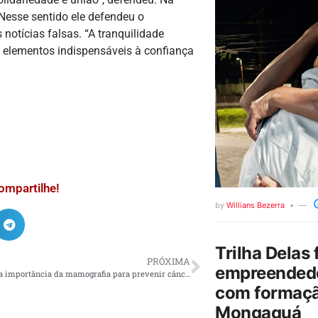
Nesse sentido ele defendeu o
otícias falsas. “A tranquilidade
são elementos indispensáveis à confiança
ompartilhe!
by
Willians Bezerra
Trilha Delas 
PRÓXIMA
empreendedo
Médico mostra importância da mamografia para prevenir câncer de mama
com formaçã
Mongaguá