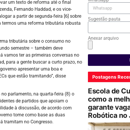
ar um texto de reforma até o final
zenda, Fernando Haddad, e os vice-
gar a partir de segunda-feira [6] sobre
Sugestão pauta
 termos uma reforma tributária robusta
Anexar arquivo
orma tributária sobre o consumo no
egundo semestre – também deve
Já vamos ter as primeiras conversas no
, para a gente buscar a curto prazo, no
o governo apresentar uma boa e
PECs que estão tramitando”, disse
Postagens Rece
Escola de C
no parlamento, na quarta-feira (8) o
como a melh
esidentes de partidos que apoiam o
garante vag
ilidade à discussão, de acordo com
Robótica no
 governo tome como base as duas
já tramitam no Congresso.