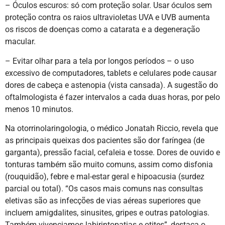
– Óculos escuros: só com proteção solar. Usar óculos sem
proteção contra os raios ultravioletas UVA e UVB aumenta
os riscos de doenças como a catarata e a degeneração
macular.
– Evitar olhar para a tela por longos períodos – o uso
excessivo de computadores, tablets e celulares pode causar
dores de cabeça e astenopia (vista cansada). A sugestão do
oftalmologista é fazer intervalos a cada duas horas, por pelo
menos 10 minutos.
Na otorrinolaringologia, o médico Jonatah Riccio, revela que
as principais queixas dos pacientes são dor faríngea (de
garganta), pressão facial, cefaleia e tosse. Dores de ouvido e
tonturas também são muito comuns, assim como disfonia
(rouquidão), febre e mal-estar geral e hipoacusia (surdez
parcial ou total). “Os casos mais comuns nas consultas
eletivas são as infecções de vias aéreas superiores que
incluem amigdalites, sinusites, gripes e outras patologias.
Também vivenciamos labirintopatias e otites”, destaca o