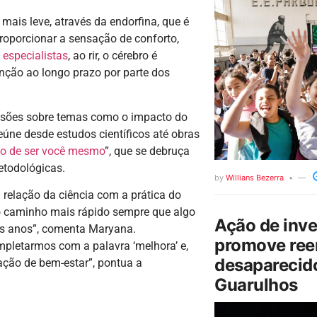
 mais leve, através da endorfina, que é
roporcionar a sensação de conforto,
especialistas
, ao rir, o cérebro é
nção ao longo prazo por parte dos
ussões sobre temas como o impacto do
ne desde estudos científicos até obras
o de ser você mesmo
”, que se debruça
etodológicas.
by
Willians Bezerra
 relação da ciência com a prática do
 o caminho mais rápido sempre que algo
Ação de inv
dos anos”, comenta Maryana.
promove ree
mpletarmos com a palavra ‘melhora’ e,
desaparecido
ção de bem-estar”, pontua a
Guarulhos