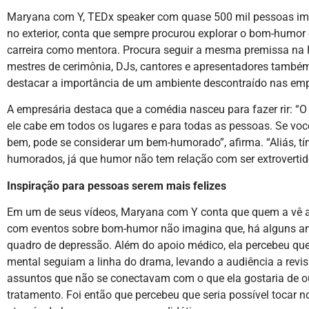
Maryana com Y, TEDx speaker com quase 500 mil pessoas imp
no exterior, conta que sempre procurou explorar o bom-humo
carreira como mentora. Procura seguir a mesma premissa na 
mestres de cerimônia, DJs, cantores e apresentadores també
destacar a importância de um ambiente descontraído nas em
A empresária destaca que a comédia nasceu para fazer rir: “O
ele cabe em todos os lugares e para todas as pessoas. Se você
bem, pode se considerar um bem-humorado”, afirma. “Aliás, 
humorados, já que humor não tem relação com ser extroverti
Inspiração para pessoas serem mais felizes
Em um de seus vídeos, Maryana com Y conta que quem a vê a
com eventos sobre bom-humor não imagina que, há alguns an
quadro de depressão. Além do apoio médico, ela percebeu qu
mental seguiam a linha do drama, levando a audiência a revis
assuntos que não se conectavam com o que ela gostaria de ou
tratamento. Foi então que percebeu que seria possível tocar 