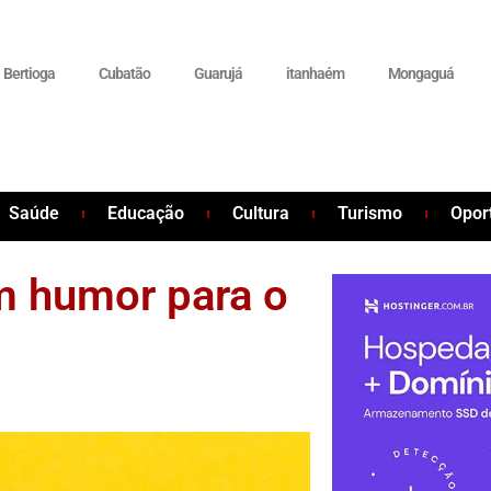
Bertioga
Cubatão
Guarujá
itanhaém
Mongaguá
Saúde
Educação
Cultura
Turismo
Opor
m humor para o