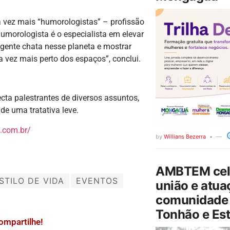
a vez mais “humorologistas” – profissão
humorologista é o especialista em elevar
ente chata nesse planeta e mostrar
a vez mais perto dos espaços”, conclui.
cta palestrantes de diversos assuntos,
de uma tratativa leve.
.com.br/
by
Willians Bezerra
AMBTEM cele
STILO DE VIDA
EVENTOS
união e atua
comunidade 
Tonhão e Est
ompartilhe!