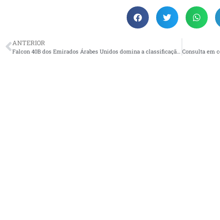
ANTERIOR
Falcon 40B dos Emirados Árabes Unidos domina a classificação: é o primeiro lugar mundial na mais recente verificação independente da Hugging Face de modelos de IA de código aberto