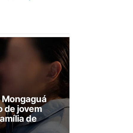
m Mongaguá
o de jovem
amília de