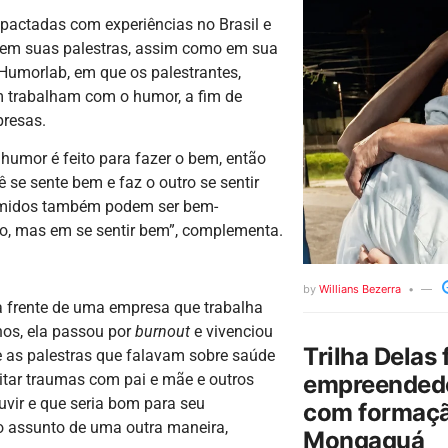
actadas com experiências no Brasil e
r em suas palestras, assim como em sua
Humorlab, em que os palestrantes,
m trabalham com o humor, a fim de
presas.
 humor é feito para fazer o bem, então
 se sente bem e faz o outro se sentir
tímidos também podem ser bem-
do, mas em se sentir bem”, complementa.
by
Willians Bezerra
 frente de uma empresa que trabalha
os, ela passou por
burnout
e vivenciou
Trilha Delas 
e as palestras que falavam sobre saúde
empreendedo
itar traumas com pai e mãe e outros
vir e que seria bom para seu
com formaçã
no assunto de uma outra maneira,
Mongaguá