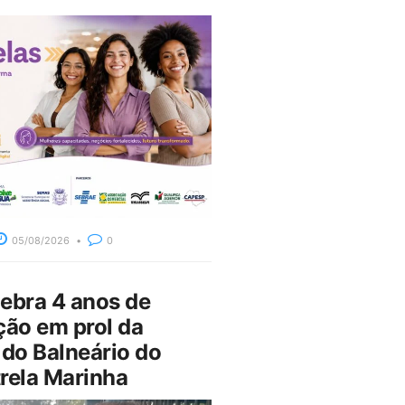
05/08/2026
0
bra 4 anos de
ção em prol da
do Balneário do
rela Marinha