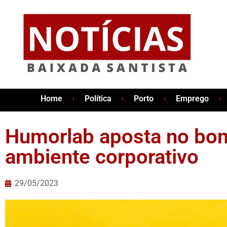
Home
Política
Porto
Emprego
Humorlab aposta no bo
ambiente corporativo
29/05/2023