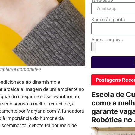
Sugestão pauta
Anexar arquivo
biente corporativo
Postagens Rece
condicionada ao dinamismo e
cer arcaica a imagem de um ambiente no
Escola de C
s quando chegam e só se levantam ao
como a melh
 ser o sorriso o melhor remédio e, a
garante vag
sticamente por Maryana com Y, fundadora
o à importância do humor e da
Robótica no
isseminar tal debate foi por meio de