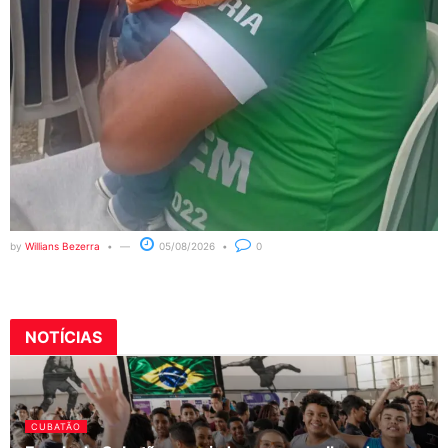
by
Willians Bezerra
05/08/2026
0
NOTÍCIAS
CUBATÃO