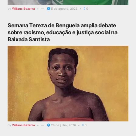
by
Willians Bezerra
5 de agosto, 2026
0
Semana Tereza de Benguela amplia debate
sobre racismo, educação e justiça social na
Baixada Santista
by
Willians Bezerra
28 de julho, 2026
0