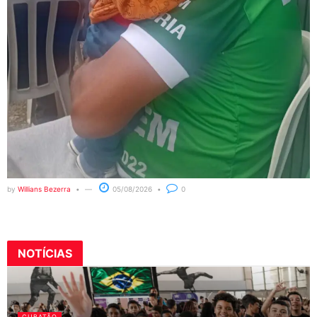
by
Willians Bezerra
05/08/2026
0
NOTÍCIAS
CUBATÃO