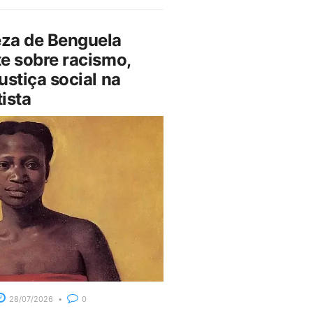
za de Benguela
e sobre racismo,
ustiça social na
ista
28/07/2026
0