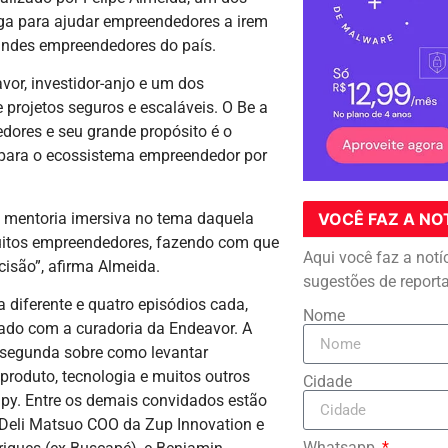
ga para ajudar empreendedores a irem
randes empreendedores do país.
vor, investidor-anjo e um dos
 projetos seguros e escaláveis. O Be a
ores e seu grande propósito é o
a para o ecossistema empreendedor por
 mentoria imersiva no tema daquela
VOCÊ FAZ A NO
muitos empreendedores, fazendo com que
Aqui você faz a notí
isão”, afirma Almeida.
sugestões de report
diferente e quatro episódios cada,
Nome
do com a curadoria da Endeavor. A
a segunda sobre como levantar
produto, tecnologia e muitos outros
Cidade
py. Entre os demais convidados estão
e Deli Matsuo COO da Zup Innovation e
Whatsapp