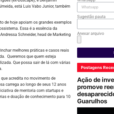
rigues (ex-Buscapé), e Benjamin
Almeida, está Luis Vabo Junior, também
Sugestão pauta
to de hoje apoiam os grandes exemplos
ssistema. Essa é a essência da
Anexar arquivo
 Andressa Schneider, head de Marketing
inchar melhores práticas e casos reais
da. Queremos que quem esteja
izada. Que possa sair de lá com várias
Postagens Rece
a.
 que acredita no movimento de
Ação de inv
esa carrega ao longo de seus 12 anos
promove ree
ciativa de mentoria com startups e
desaparecido
rias e doação de conhecimento para 10
Guarulhos