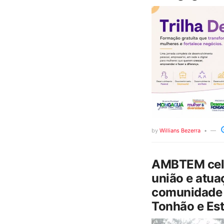
by
Willians Bezerra
AMBTEM cele
união e atua
comunidade 
Tonhão e Est