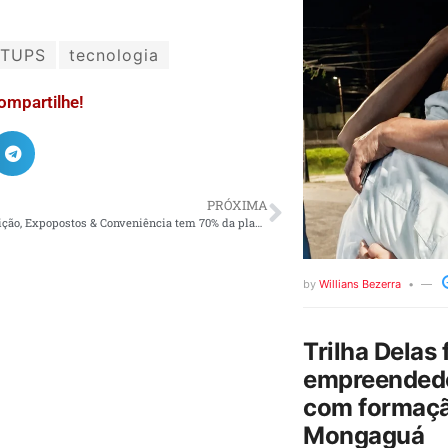
RTUPS
tecnologia
ompartilhe!
PRÓXIMA
Em sua 16ª edição, Expopostos & Conveniência tem 70% da planta comercializada
by
Willians Bezerra
Trilha Delas 
empreendedo
com formaçã
Mongaguá