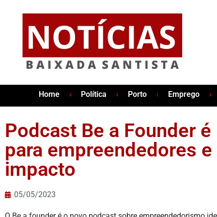
Home
Política
Porto
Emprego
Podcast Be a Founder é 
para empreendedores e
impacto
05/05/2023
O Be a founder é o novo podcast sobre empreendedorismo ide