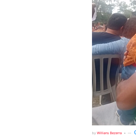
by
Willians Bezerra