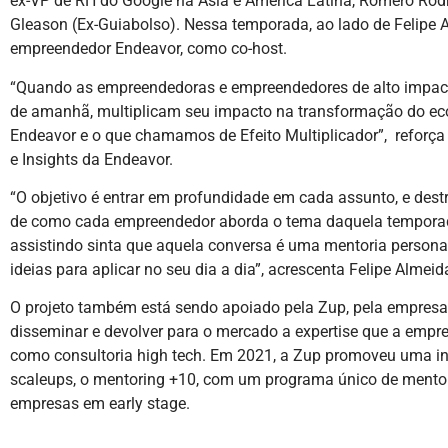
ex-VP de RH do Google na Ásia e América Latina, Romero Rod
Gleason (Ex-Guiabolso). Nessa temporada, ao lado de Felipe 
empreendedor Endeavor, como co-host.
“Quando as empreendedoras e empreendedores de alto impac
de amanhã, multiplicam seu impacto na transformação do eco
Endeavor e o que chamamos de Efeito Multiplicador”, reforça
e Insights da Endeavor.
“O objetivo é entrar em profundidade em cada assunto, e destr
de como cada empreendedor aborda o tema daquela tempora
assistindo sinta que aquela conversa é uma mentoria personal
ideias para aplicar no seu dia a dia”, acrescenta Felipe Almeid
O projeto também está sendo apoiado pela Zup, pela empresa
disseminar e devolver para o mercado a expertise que a empr
como consultoria high tech. Em 2021, a Zup promoveu uma ini
scaleups, o mentoring +10, com um programa único de mento
empresas em early stage.