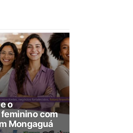
ce o
feminino com
 em Mongaguá