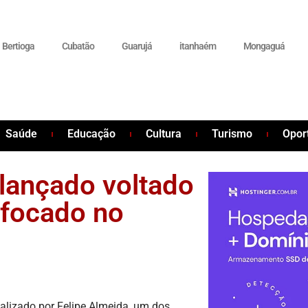
Bertioga
Cubatão
Guarujá
itanhaém
Mongaguá
Saúde
Educação
Cultura
Turismo
Opor
lançado voltado
 focado no
alizado por Felipe Almeida, um dos