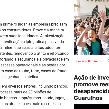
primeiro lugar, as empresas precisam
 os consumidores. Prove é a maneira
ovem suas identidades. A tokenização
autenticação criptográfica passiva da
rmitem que seus clientes adquiram
entes, removendo o atrito e reforçando
imorando a segurança e a privacidade em
by
Willians Bezerra
 despesas operacionais e as perdas por
em caso de roubo, furto, casos de fraude
Ação de inv
e engenharia sintética.
promove ree
em diversos setores, incluindo bancos,
desaparecido
processa mais de 20 bilhões de
Guarulhos
ndo bancos, empréstimos, saúde, jogos,
ra as atualizações mais recentes da