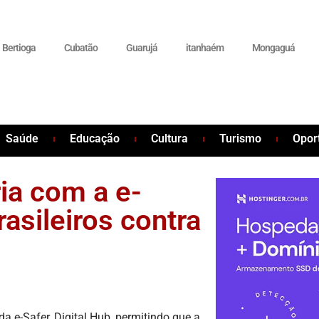
Bertioga
Cubatão
Guarujá
itanhaém
Mongaguá
Saúde
Educação
Cultura
Turismo
Opor
ria com a e-
rasileiros contra
a e-Safer, Digital Hub, permitindo que a