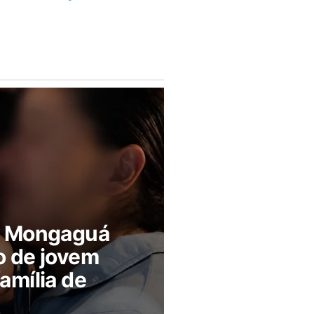
m Mongaguá
o de jovem
amília de