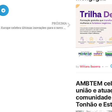
PRÓXIMA
The Smarter E Europe celebra últimas inovações para o novo mundo da energia
by
Willians Bezerra
AMBTEM cele
união e atua
comunidade 
Tonhão e Est