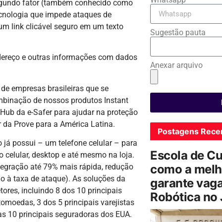
 segundo fator (também conhecido como
tecnologia que impede ataques de
um link clicável seguro em um texto
Sugestão pauta
dereço e outras informações com dados
Anexar arquivo
e empresas brasileiras que se
ombinação de nossos produtos Instant
l Hub da e-Safer para ajudar na proteção
or da Prove para a América Latina.
Postagens Rece
 já possui – um telefone celular – para
Escola de C
o celular, desktop e até mesmo na loja.
como a melh
egração até 79% mais rápida, redução
 à taxa de ataque). As soluções da
garante vag
res, incluindo 8 dos 10 principais
Robótica no
omoedas, 3 dos 5 principais varejistas
as 10 principais seguradoras dos EUA.