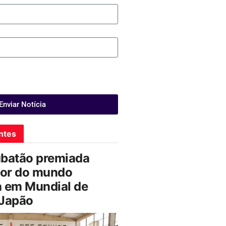
Enviar Notícia
ntes
ubatão premiada
or do mundo
a em Mundial de
 Japão