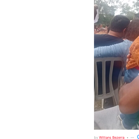
by
Willians Bezerra