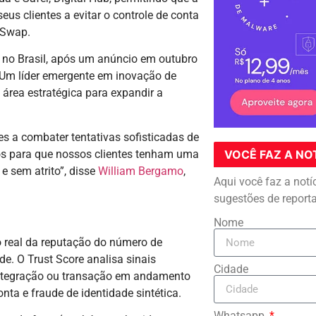
eus clientes a evitar o controle de conta
M Swap.
 no Brasil, após um anúncio em outubro
 Um líder emergente em inovação de
 área estratégica para expandir a
s a combater tentativas sofisticadas de
os para que nossos clientes tenham uma
VOCÊ FAZ A NO
e sem atrito”, disse
William Bergamo
,
Aqui você faz a notí
sugestões de report
Nome
real da reputação do número de
e. O Trust Score analisa sinais
Cidade
integração ou transação em andamento
ta e fraude de identidade sintética.
Whatsapp