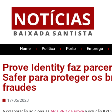
Home
Política
Porto
Emprego
Prove Identity faz parce
Safer para proteger os b
fraudes
17/05/2023
A colaboração adiciona as
APIs PRO da Prove
à solução KYC d