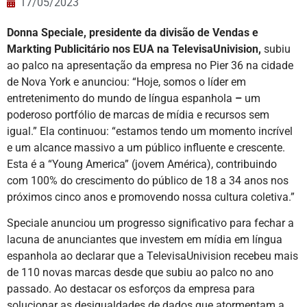
17/05/2023
Donna Speciale, presidente da divisão de Vendas e
Markting Publicitário nos EUA na TelevisaUnivision,
subiu
ao palco
na apresentação da empresa no Pier 36 na cidade
de Nova York e anunciou: “Hoje, somos o líder em
entretenimento do mundo de língua espanhola
–
um
poderoso portfólio de marcas de mídia e recursos sem
igual.” Ela continuou: “estamos tendo um momento incrível
e um alcance massivo a um público influente e crescente.
Esta é a “Young America” (jovem América), contribuindo
com 100% do crescimento do público de 18 a 34 anos nos
próximos cinco anos e promovendo nossa cultura coletiva.”
Speciale anunciou um progresso significativo para fechar a
lacuna de anunciantes que investem em mídia em língua
espanhola ao declarar que a TelevisaUnivision recebeu mais
de 110 novas marcas desde que subiu ao palco no ano
passado. Ao destacar os esforços da empresa para
solucionar as desigualdades de dados que atormentam a