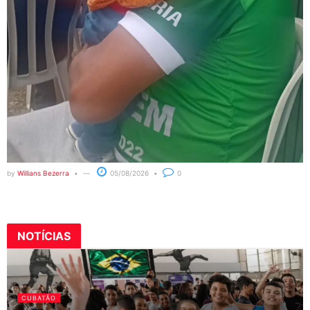
by
Willians Bezerra
05/08/2026
0
NOTÍCIAS
CUBATÃO