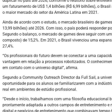
duplicar no país até 2026, conforme o relatório sobre entrete
um faturamento de US$ 1,4 bilhões (R$ 6,99 bilhões), o Brasi
o maior mercado do setor da América Latina em 2021.
Ainda de acordo com o estudo, o mercado brasileiro de games
13,99 bilhões) até 2026. Com isso, o país poderá responder por
Segundo o balanço, o mercado de games deve seguir com um
composto) de 15,2%. Em 2021, o Brasil vivenciou uma expa
27,4%.
“Os profissionais do futuro devem se conectar a uma capacid
vantagem em relação a processos robotizados. O conhecimen
em contato com o universo digital”, afirma.
Segundo a Community Outreach Director da Full Sail, a unive
oportunidade para os alunos se familiarizarem com a indústr
real em ambientes de estúdio profissional.
“Desde o início, trabalhamos com uma filosofia educacional 
prontamente adaptada a outros campos de entretenimento e m
digital e negócios de entretenimento que combinavam temp