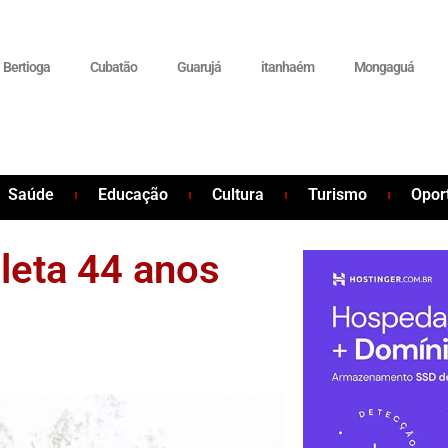
Bertioga
Cubatão
Guarujá
itanhaém
Mongaguá
Saúde
Educação
Cultura
Turismo
Opor
pleta 44 anos