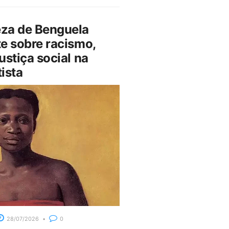
za de Benguela
e sobre racismo,
ustiça social na
ista
28/07/2026
0