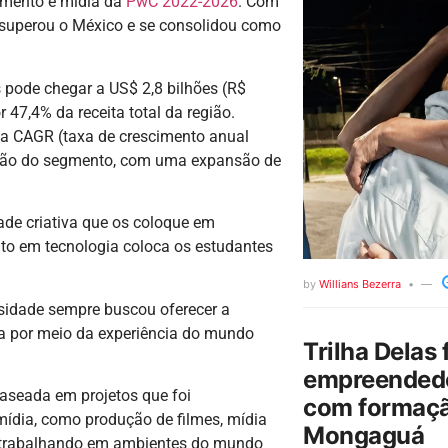
nimento e mídia da
PwC 2022-2026
. Com
l superou o México e se consolidou como
 pode chegar a US$ 2,8 bilhões (R$
 47,4% da receita total da região.
a CAGR (taxa de crescimento anual
nsão do segmento, com uma expansão de
ade criativa que os coloque em
to em tecnologia coloca os estudantes
by
Willians Bezerra
rsidade sempre buscou oferecer a
ia por meio da experiência do mundo
Trilha Delas 
empreendedo
baseada em projetos que foi
com formaçã
ídia, como produção de filmes, mídia
Mongaguá
o trabalhando em ambientes do mundo