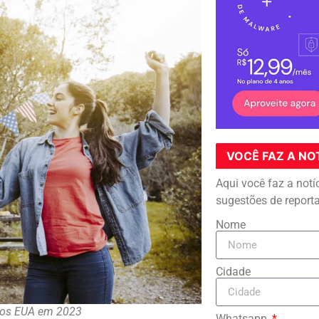
VOCÊ FAZ A NO
Aqui você faz a notí
sugestões de report
Nome
Cidade
 nos EUA em 2023
Whatsapp