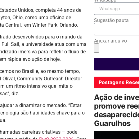
s Estados Unidos, completa 44 anos de
yton, Ohio, como uma oficina de
Sugestão pauta
da Central, em Winter Park, Orlando.
strado desenvolvidos para o mundo da
Anexar arquivo
 Full Sail, a universidade atua com uma
dizado imersiva para refletir o fluxo de
em rápida evolução de hoje.
hecemos no Brasil e, ao mesmo tempo,
l Olival, Community Outreach Director
Postagens Rece
om um ritmo intensivo que imita o
as”, diz.
Ação de inv
promove ree
m ajudar a dinamizar o mercado. “Estar
cnologia são habilidades-chave para o
desaparecido
ua.
Guarulhos
chamadas carreiras criativas – pode