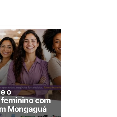
ce o
feminino com
 em Mongaguá