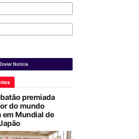
Enviar Notícia
ntes
ubatão premiada
or do mundo
a em Mundial de
 Japão