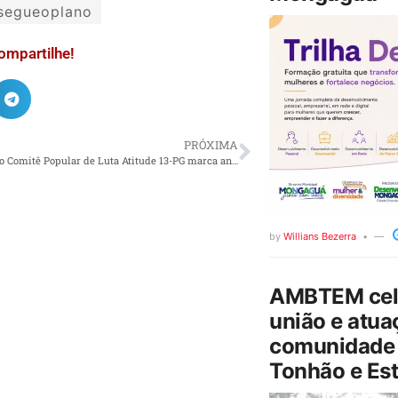
segueoplano
ompartilhe!
PRÓXIMA
Lançamento do Comitê Popular de Luta Atitude 13-PG marca aniversário do PT em Praia Grande-SP.
by
Willians Bezerra
AMBTEM cele
união e atua
comunidade 
Tonhão e Est