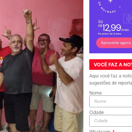
VOCÊ FAZ A NO
Aqui você faz a notí
sugestões de report
Nome
Cidade
Whatsapp