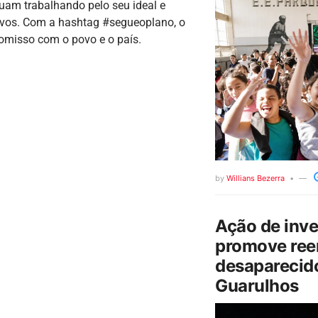
am trabalhando pelo seu ideal e
tivos. Com a hashtag #segueoplano, o
omisso com o povo e o país.
by
Willians Bezerra
Ação de inv
promove ree
desaparecido
Guarulhos