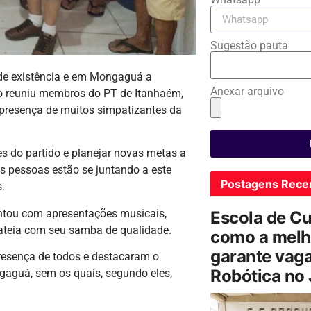
Sugestão pauta
de existência e em Mongaguá a
Anexar arquivo
o reuniu membros do PT de Itanhaém,
 presença de muitos simpatizantes da
es do partido e planejar novas metas a
s pessoas estão se juntando a este
Postagens Rece
.
ontou com apresentações musicais,
Escola de C
ateia com seu samba de qualidade.
como a melh
garante vag
resença de todos e destacaram o
Robótica no
gaguá, sem os quais, segundo eles,