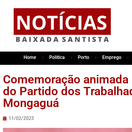
Home
Política
Porto
Emprego
Comemoração animada 
do Partido dos Trabalh
Mongaguá
11/02/2023