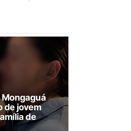
m Mongaguá
o de jovem
amília de