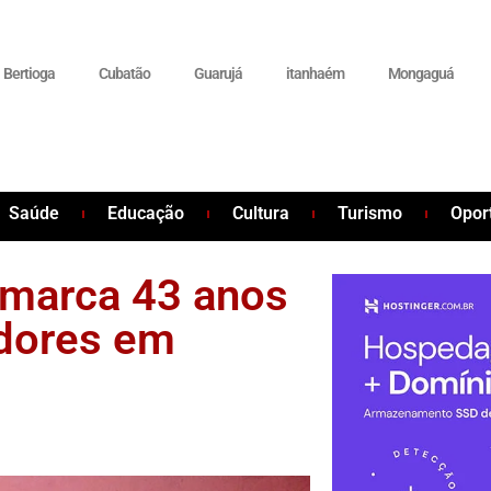
Bertioga
Cubatão
Guarujá
itanhaém
Mongaguá
Saúde
Educação
Cultura
Turismo
Opor
marca 43 anos
adores em