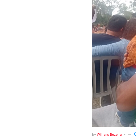
by
Willians Bezerra