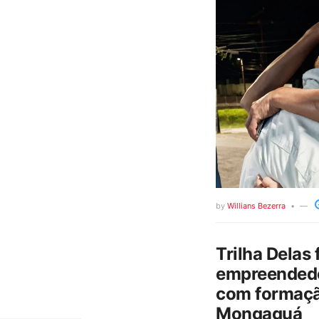
by
Willians Bezerra
Trilha Delas 
empreendedo
com formaçã
Mongaguá