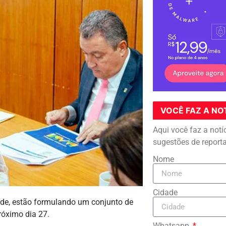
VOCÊ FAZ A NO
Aqui você faz a notí
sugestões de report
Nome
Cidade
aúde, estão formulando um conjunto de
óximo dia 27.
Whatsapp