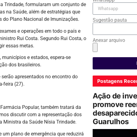
ísia Trindade, formularam um conjunto de
as na Saúde, além de estratégias que
es do Plano Nacional de Imunizações.
Sugestão pauta
ra exames e operações em todo o país e
inistro Rui Costa. Segundo Rui Costa, o
Anexar arquivo
gir essas metas.
, municípios e estados, espera-se
ção dos brasileiros.
e serão apresentados no encontro do
Postagens Rece
-feira (27).
Ação de inv
promove ree
a Farmácia Popular, também tratará da
desaparecido
amos discutir com a representação dos
Guarulhos
a Ministra da Saúde Nísia Trindade.
 um plano de emergência que reduzirá