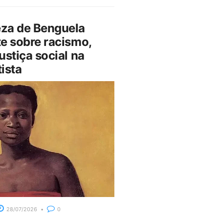
za de Benguela
e sobre racismo,
ustiça social na
ista
28/07/2026
0