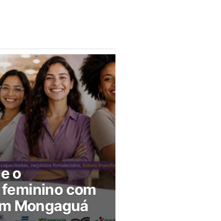
ce o
feminino com
 em Mongaguá