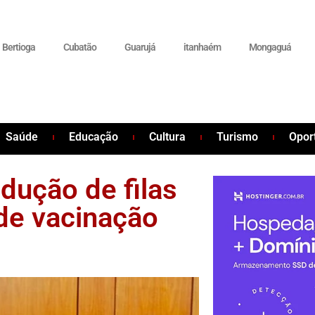
Bertioga
Cubatão
Guarujá
itanhaém
Mongaguá
Saúde
Educação
Cultura
Turismo
Opor
dução de filas
de vacinação