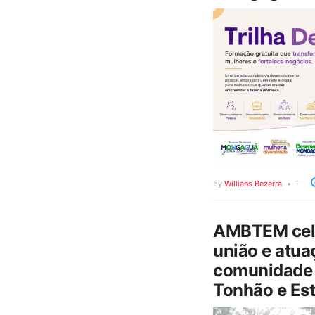
by
Willians Bezerra
AMBTEM cele
união e atua
comunidade 
Tonhão e Est