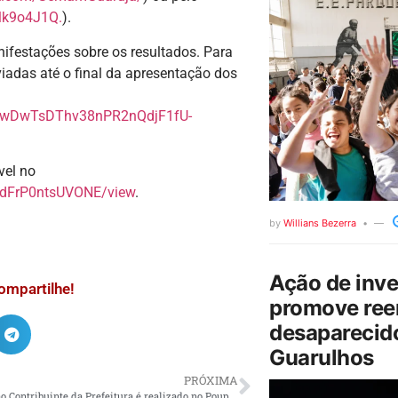
lk9o4J1Q.
).
festações sobre os resultados. Para
viadas até o final da apresentação dos
cocwDwTsDThv38nPR2nQdjF1fU-
vel no
ctdFrP0ntsUVONE/view
.
by
Willians Bezerra
Ação de inv
ompartilhe!
promove ree
desaparecido
Guarulhos
PRÓXIMA
Atendimento ao Contribuinte da Prefeitura é realizado no Poupatempo Bertioga