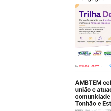
by
Willians Bezerra
AMBTEM cele
união e atua
comunidade 
Tonhão e Est