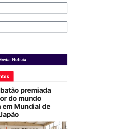
Enviar Notícia
ntes
ubatão premiada
or do mundo
a em Mundial de
 Japão