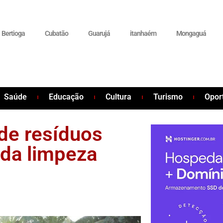
Bertioga
Cubatão
Guarujá
itanhaém
Mongaguá
Saúde
Educação
Cultura
Turismo
Opor
de resíduos
 da limpeza