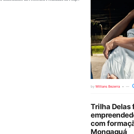
by
Willians Bezerra
Trilha Delas 
empreendedo
com formaçã
Mongaguá