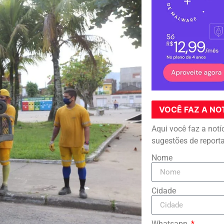
VOCÊ FAZ A NO
Aqui você faz a notí
sugestões de report
Nome
Cidade
Whatsapp