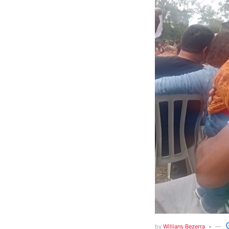
by
Willians Bezerra