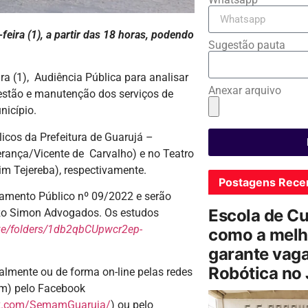
eira (1), a partir das 18 horas,
podendo
Sugestão pauta
ira (1), Audiência Pública para analisar
Anexar arquivo
estão e manutenção dos serviços de
nicípio.
licos da Prefeitura de Guarujá –
rança/Vicente de Carvalho) e no Teatro
im Tejereba), respectivamente.
Postagens Rece
mamento Público nº 09/2022 e serão
Escola de C
zzo Simon Advogados. Os estudos
ive/folders/1db2qbCUpwcr2ep-
como a melh
garante vag
Robótica no
almente ou de forma on-line pelas redes
am) pelo Facebook
ok.com/SemamGuaruja/
) ou pelo