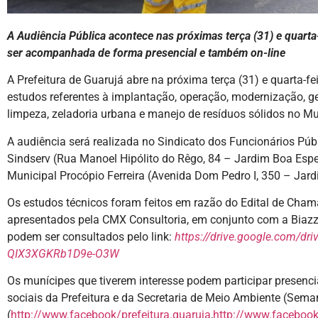
A Audiência Pública acontece nas próximas terça (31) e quarta-f
ser acompanhada de forma presencial e também on-line
A Prefeitura de Guarujá abre na próxima terça (31) e quarta-fe
estudos referentes à implantação, operação, modernização, g
limpeza, zeladoria urbana e manejo de resíduos sólidos no Mu
A audiência será realizada no Sindicato dos Funcionários Púb
Sindserv (Rua Manoel Hipólito do Rêgo, 84 – Jardim Boa Espe
Municipal Procópio Ferreira (Avenida Dom Pedro I, 350 – Jard
Os estudos técnicos foram feitos em razão do Edital de Cha
apresentados pela CMX Consultoria, em conjunto com a Bia
podem ser consultados pelo link:
https://drive.google.com/dr
QIX3XGKRb1D9e-O3W
Os munícipes que tiverem interesse podem participar presenci
sociais da Prefeitura e da Secretaria de Meio Ambiente (Sem
(
http://www.facebook/prefeitura.guaruja
,
http://www.facebo