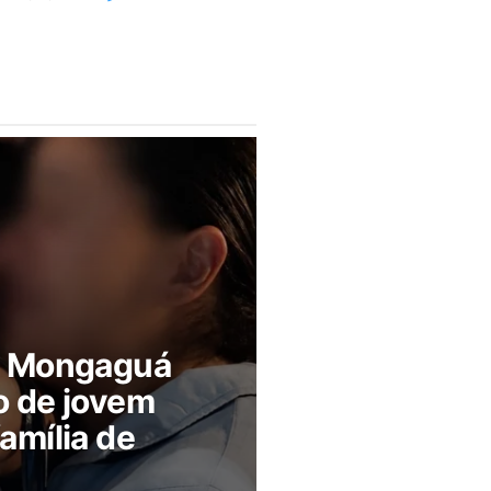
m Mongaguá
o de jovem
amília de