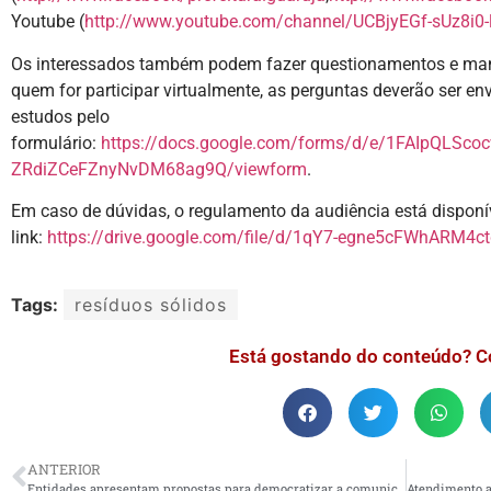
Youtube (
http://www.youtube.com/channel/UCBjyEGf-sUz8i0-
Os interessados também podem fazer questionamentos e mani
quem for participar virtualmente, as perguntas deverão ser en
estudos pelo
formulário:
https://docs.google.com/forms/d/e/1FAIpQLS
ZRdiZCeFZnyNvDM68ag9Q/viewform
.
Em caso de dúvidas, o regulamento da audiência está disponí
link:
https://drive.google.com/file/d/1qY7-egne5cFWhARM4
Tags:
resíduos sólidos
Está gostando do conteúdo? C
ANTERIOR
Entidades apresentam propostas para democratizar a comunicação