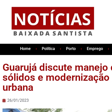
Home
Política
Porto
Emprego
Guarujá discute manejo 
sólidos e modernização
urbana
26/01/2023