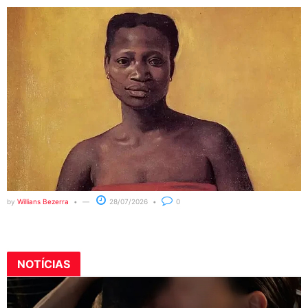
by
Willians Bezerra
28/07/2026
0
NOTÍCIAS