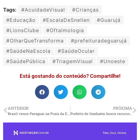
Tags:
#AcuidadeVisual
#Crianças
#Educação
#EscalaDeSnellen
#Guarujá
#LionsClube
#Oftalmologia
#OlharQueTransforma
#prefeituradeguarujá
#SaúdeNaEscola
#SaúdeOcular
#SaúdePública
#TriagemVisual
#Unoeste
Está gostando do conteúdo? Compartilhe!
ANTERIOR
PRÓXIMA
Brasil vence Paraguai na Praia da Enseada e conquista o pentacampeonato da Liga Evolução de Beach Soccer
Prefeito de Itanhaém busca recursos em Brasília para obras de macrodrenagem