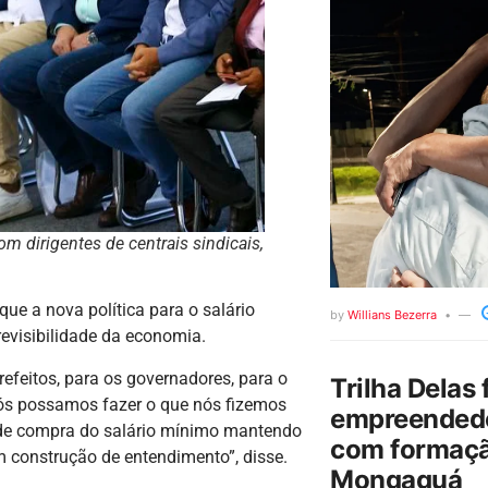
m dirigentes de centrais sindicais,
que a nova política para o salário
by
Willians Bezerra
revisibilidade da economia.
refeitos, para os governadores, para o
Trilha Delas 
 nós possamos fazer o que nós fizemos
empreendedo
r de compra do salário mínimo mantendo
com formaçã
em construção de entendimento”, disse.
Mongaguá