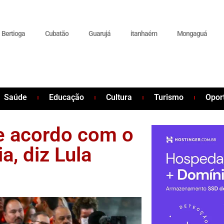
Bertioga
Cubatão
Guarujá
itanhaém
Mongaguá
Saúde
Educação
Cultura
Turismo
Opor
e acordo com o
, diz Lula