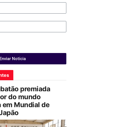
Enviar Notícia
ntes
ubatão premiada
or do mundo
a em Mundial de
 Japão