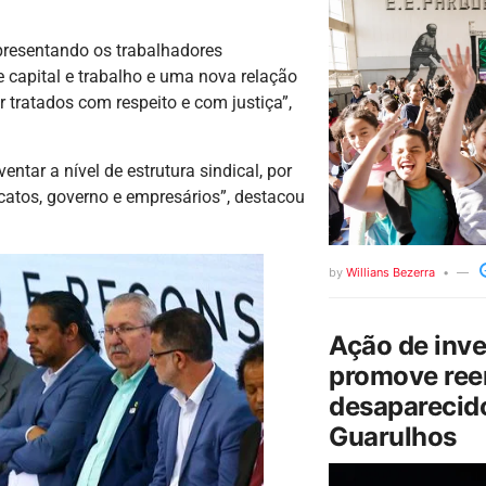
presentando os trabalhadores
e capital e trabalho e uma nova relação
 tratados com respeito e com justiça”,
ntar a nível de estrutura sindical, por
atos, governo e empresários”, destacou
by
Willians Bezerra
Ação de inv
promove ree
desaparecido
Guarulhos