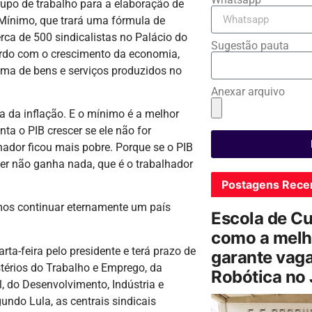
grupo de trabalho para a elaboração de
 Mínimo, que trará uma fórmula de
ca de 500 sindicalistas no Palácio do
Sugestão pauta
cordo com o crescimento da economia,
oma de bens e serviços produzidos no
Anexar arquivo
 da inflação. E o mínimo é a melhor
ta o PIB crescer se ele não for
lhador ficou mais pobre. Porque se o PIB
er não ganha nada, que é o trabalhador
Postagens Rece
emos continuar eternamente um país
Escola de C
como a melh
ta-feira pelo presidente e terá prazo de
garante vag
térios do Trabalho e Emprego, da
Robótica no
, do Desenvolvimento, Indústria e
gundo Lula, as centrais sindicais