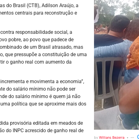
s do Brasil (CTB), Adilson Araújo, a
mentos centrais para reconstrução e
contra responsabilidade social, a
povo pobre, ao povo que padece de
 combinado de um Brasil atrasado, mas
o, que pressupõe a constituição de uma
itir o ganho real com aumento da
 e incrementa e movimenta a economia”,
te do salário mínimo não pode ser
nde do salário mínimo é quem já não
uma política que se aproxime mais dos
dida provisória editada em meados de
ção do INPC acrescido de ganho real de
by
Willians Bezerra