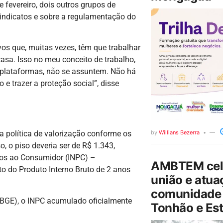
 fevereiro, dois outros grupos de
 sindicatos e sobre a regulamentação do
s que, muitas vezes, têm que trabalhar
 casa. Isso no meu conceito de trabalho,
de plataformas, não se assuntem. Não há
 e trazer a proteção social”, disse
by
Willians Bezerra
a política de valorização conforme os
o piso deveria ser de R$ 1.343,
ços ao Consumidor (INPC) –
AMBTEM cele
o do Produto Interno Bruto de 2 anos
união e atua
comunidade 
 (IBGE), o INPC acumulado oficialmente
Tonhão e Est