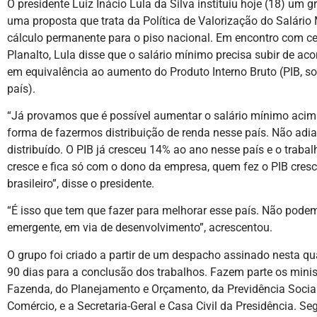
O presidente Luiz Inácio Lula da Silva instituiu hoje (18) um 
uma proposta que trata da Política de Valorização do Salário
cálculo permanente para o piso nacional. Em encontro com cer
Planalto, Lula disse que o salário mínimo precisa subir de a
em equivalência ao aumento do Produto Interno Bruto (PIB, s
país).
“Já provamos que é possível aumentar o salário mínimo acima
forma de fazermos distribuição de renda nesse país. Não adian
distribuído. O PIB já cresceu 14% ao ano nesse país e o traba
cresce e fica só com o dono da empresa, quem fez o PIB cresc
brasileiro”, disse o presidente.
“É isso que tem que fazer para melhorar esse país. Não pod
emergente, em via de desenvolvimento”, acrescentou.
O grupo foi criado a partir de um despacho assinado nesta quar
90 dias para a conclusão dos trabalhos. Fazem parte os minis
Fazenda, do Planejamento e Orçamento, da Previdência Social
Comércio, e a Secretaria-Geral e Casa Civil da Presidência. Se