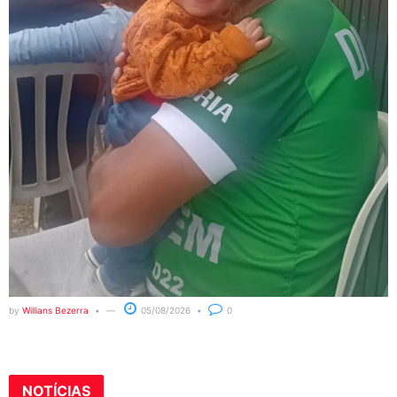
by
Willians Bezerra
05/08/2026
0
NOTÍCIAS