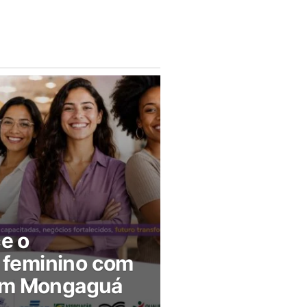
ce o
feminino com
 em Mongaguá