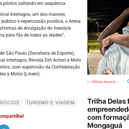
s pilotos saltando em sequência.
tival Interlagos, um dos maiores
público e repercussão positiva, o Arena
aformas de divulgação do freestyle
na para fãs de todas as idades”,
e São Paulo (Secretaria de Esporte),
l Interlagos, Revista Dirt Action e Moto
ventos, com supervisão da Confederação
tes a Motor (Linem).
by
Willians Bezerra
Trilha Delas 
GÓCIOS
TURISMO E VIAGEM
empreendedo
com formaçã
ompartilhe!
Mongaguá