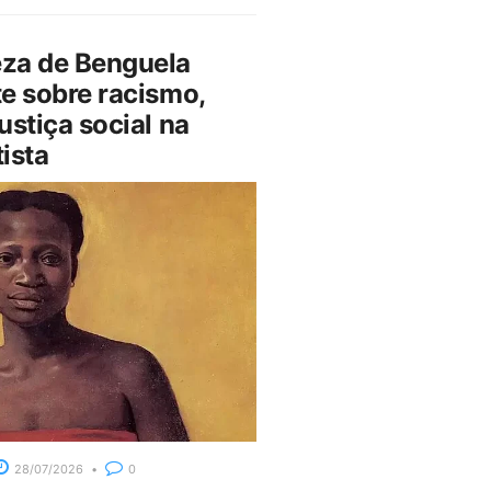
za de Benguela
e sobre racismo,
ustiça social na
ista
28/07/2026
0