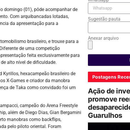
imo domingo (01), pôde acompanhar de
vento. Com arquibancadas lotadas,
Sugestão pauta
ância da apresentação para a
Anexar arquivo
omobilismo brasileiro, e trouxe para a
. Diferente de uma competição
 apresentação feita exclusivamente para
 alto nível de dificuldade.
ed Kyrillos, hexacampeão brasileiro de
Postagens Rece
 dos X-Games e criador da manobra
esença de Taka como convidado foi um
Ação de inv
promove ree
 Campacci, campeão do Arena Freestyle
desaparecido
p, além de Diego Dias, Gian Bergamini
Guarulhos
perto manobras como backflips,
da pelo piloto oriental. Foram