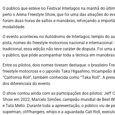
O público que esteve no Festival Interlagos na manhã do últ
perto o Arena Freestyle Show, que foi uma das atrações do e
foram duas horas de saltos e manobras, reforçando a import
modalidade.
O evento aconteceu no Autódromo de Interlagos, templo do aut
pista, nomes do freestyle motocross nacional e internacional
tradicional, essa edição não teve caráter de disputa. Foi uma
o público, que pôde acompanhar toda a técnica em manobras de
Entre os pilotos, dois nomes tiveram destaque: o brasileiro Fr
freestyle motocross e o japonês Taka Higashino, tricampeão
“California Roll”, também conhecida como “Taka Roll”. A pr
dos diferenciais do evento.
O show contou ainda com as participações dos pilotos: Jeff
Show em 2022, Marcelo Simões, campeão mundial de Best Whi
e Tatá Mello. Durante toda a apresentação, o público viu de 
superman, cliffhangers, whips e a aguardada Cali Roll, executa