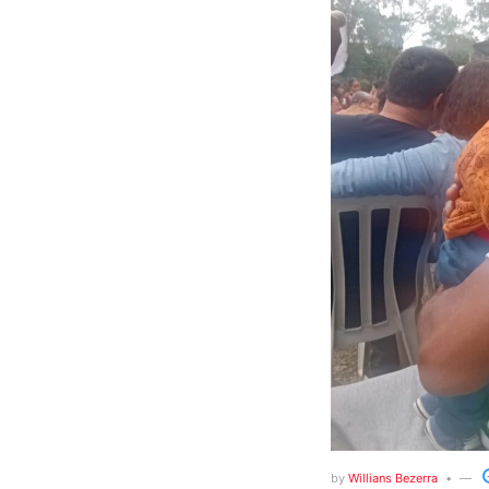
by
Willians Bezerra