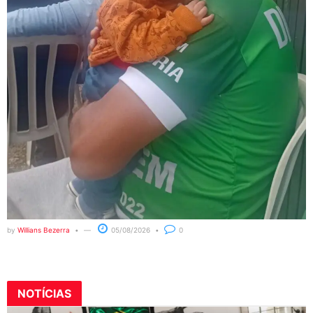
by
Willians Bezerra
05/08/2026
0
NOTÍCIAS