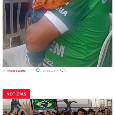
by
Willians Bezerra
05/08/2026
0
NOTÍCIAS