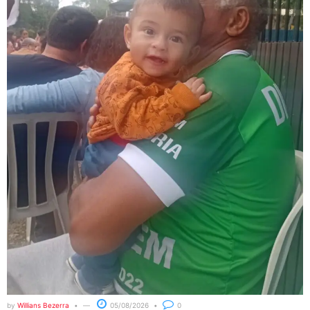
by
Willians Bezerra
05/08/2026
0