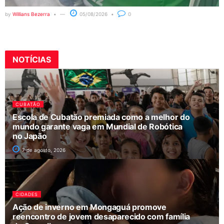
by
Willians Bezerra
05/08/2026
0
NOTÍCIAS
CUBATÃO
Escola de Cubatão premiada como a melhor do
mundo garante vaga em Mundial de Robótica
no Japão
7 de agosto, 2026
CIDADES
Ação de inverno em Mongaguá promove
reencontro de jovem desaparecido com família