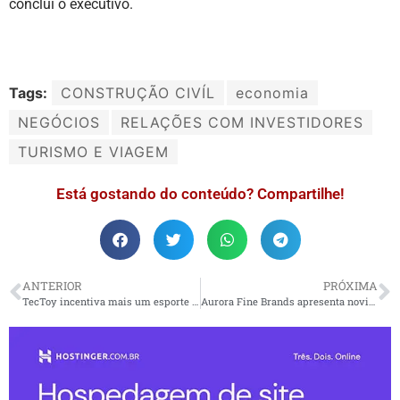
conclui o executivo.
Tags:
CONSTRUÇÃO CIVÍL
economia
NEGÓCIOS
RELAÇÕES COM INVESTIDORES
TURISMO E VIAGEM
Está gostando do conteúdo? Compartilhe!
ANTERIOR
PRÓXIMA
TecToy incentiva mais um esporte no Brasil, por meio do Beach Tennis
Aurora Fine Brands apresenta novidades na 3a edição do Bar Convent São Paulo