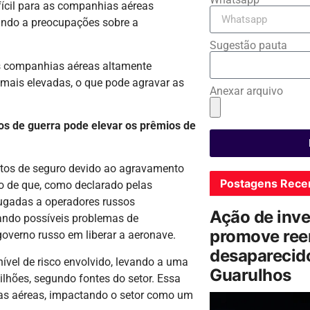
ícil para as companhias aéreas
vando a preocupações sobre a
Sugestão pauta
s companhias aéreas altamente
mais elevadas, o que pode agravar as
Anexar arquivo
os de guerra pode elevar os prêmios de
stos de seguro devido ao agravamento
Postagens Rece
ato de que, como declarado pelas
lugadas a operadores russos
Ação de inv
ando possíveis problemas de
promove ree
governo russo em liberar a aeronave.
desaparecido
ível de risco envolvido, levando a uma
Guarulhos
lhões, segundo fontes do setor. Essa
ias aéreas, impactando o setor como um