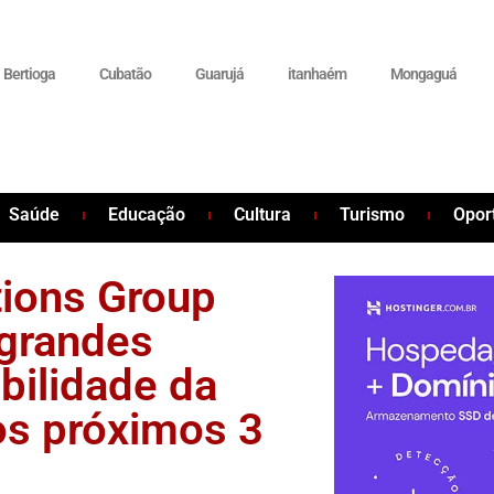
Bertioga
Cubatão
Guarujá
itanhaém
Mongaguá
Saúde
Educação
Cultura
Turismo
Opor
tions Group
 grandes
bilidade da
os próximos 3