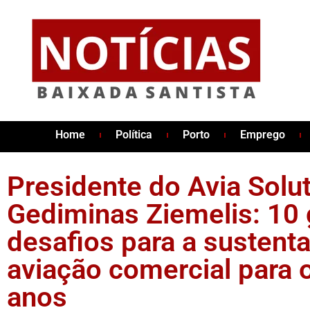
Home
Política
Porto
Emprego
Presidente do Avia Solu
Gediminas Ziemelis: 10
desafios para a sustenta
aviação comercial para 
anos