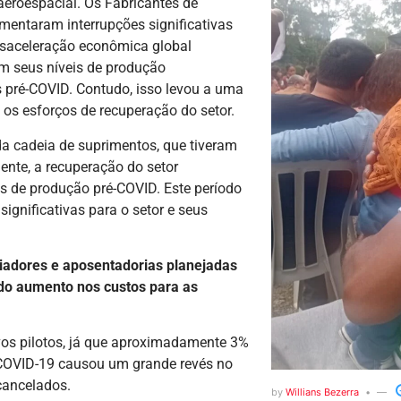
eroespacial. Os Fabricantes de
mentaram interrupções significativas
saceleração econômica global
m seus níveis de produção
pré-COVID. Contudo, isso levou a uma
 os esforços de recuperação do setor.
a cadeia de suprimentos, que tiveram
nte, a recuperação do setor
eis de produção pré-COVID. Este período
ignificativas para o setor e seus
adores e aposentadorias planejadas
do aumento nos custos para as
os pilotos, já que aproximadamente 3%
COVID-19 causou um grande revés no
cancelados.
by
Willians Bezerra