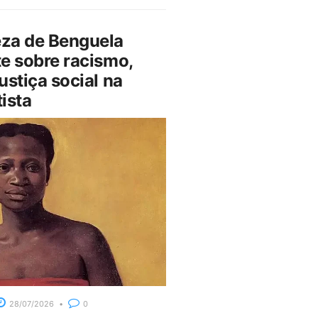
za de Benguela
e sobre racismo,
ustiça social na
ista
28/07/2026
0