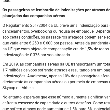
todo.
Os passageiros se lembrarão de indenizações por atrasos de 
planejados das companhias aéreas
O Regulamento 261/2004 da UE prevê uma indenização para o
cancelamentos, overbooking ou recusa de embarque. Dependen
sob certas condições, os passageiros afetados podem ser ele
que varia entre € 250 e € 600 por pessoa. Antes da pandemia 
na UE que eram objeto de compensação era de 1,5% de todos
indenização de € 375 por voo atrasado.
Em 2019, as companhias aéreas da UE transportaram um total
1,7 milhões de voos sofrendo atrasos e resultando em um pag
indenizações. Atualmente, apenas 10% dos passageiros afet
diretamente às companhias aéreas ou por meio de empresas d
Skycop ou Airhelp.
No entanto, espera-se que esse número aumente significativa
enfrenta escassez de capacidade e outros desafios. Como res
que sofrem atrasos pode aumentar de 1,5% para 5%, potenci