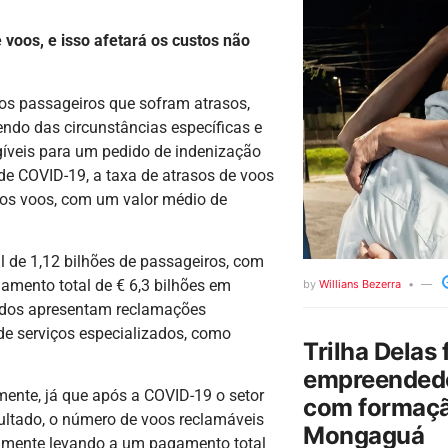
voos, e isso afetará os custos não
s passageiros que sofram atrasos,
do das circunstâncias específicas e
gíveis para um pedido de indenização
de COVID-19, a taxa de atrasos de voos
 os voos, com um valor médio de
 de 1,12 bilhões de passageiros, com
amento total de € 6,3 bilhões em
by
Willians Bezerra
ados apresentam reclamações
e serviços especializados, como
Trilha Delas 
empreendedo
mente, já que após a COVID-19 o setor
com formaçã
ultado, o número de voos reclamáveis
Mongaguá
almente levando a um pagamento total