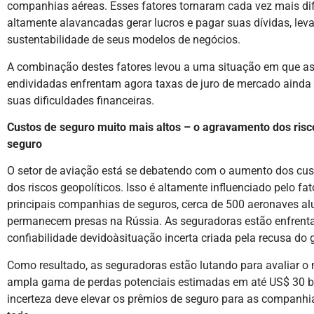
companhias aéreas. Esses fatores tornaram cada vez mais dif
altamente alavancadas gerar lucros e pagar suas dívidas, le
sustentabilidade de seus modelos de negócios.
A combinação destes fatores levou a uma situação em que a
endividadas enfrentam agora taxas de juro de mercado ainda 
suas dificuldades financeiras.
Custos de seguro muito mais altos – o agravamento dos risc
seguro
O setor de aviação está se debatendo com o aumento dos cu
dos riscos geopolíticos. Isso é altamente influenciado pelo f
principais companhias de seguros, cerca de 500 aeronaves a
permanecem presas na Rússia. As seguradoras estão enfrent
confiabilidade devidoàsituação incerta criada pela recusa do 
Como resultado, as seguradoras estão lutando para avaliar o n
ampla gama de perdas potenciais estimadas em até US$ 30 bi
incerteza deve elevar os prêmios de seguro para as companh