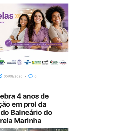
05/08/2026
0
bra 4 anos de
ção em prol da
do Balneário do
rela Marinha