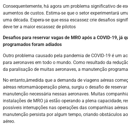
Consequentemente, há agora um problema significativo de esc
aumentos de custos. Estima-se que o setor experimentará uma
uma década. Espera-se que essa escassez crie desafios signifi
deve ter a maior escassez de pilotos
Desafios para reservar vagas de MRO após a COVID-19, já 
programados foram adiados
Outro problema causado pela pandemia de COVID-19 é um acú
para aeronaves em todo o mundo. Como resultado da redução
da paralisação de muitas aeronaves, a manutenção programad
No entanto,àmedida que a demanda de viagens aéreas começa
aéreas retornamàoperação plena, surgiu o desafio de reservar
manutenção necessária nessas aeronaves. Muitas companhia
instalações de MRO já estão operando a plena capacidade, r
possíveis interrupções nas operações das companhias aéreas
manutenção persista por algum tempo, criando obstáculos ao
aéreo.