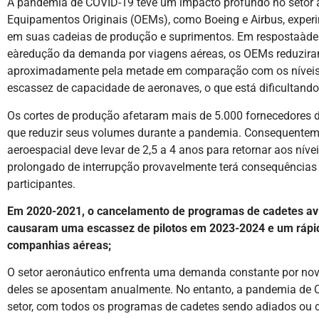
A pandemia de COVID-19 teve um impacto profundo no setor a
Equipamentos Originais (OEMs), como Boeing e Airbus, experi
em suas cadeias de produção e suprimentos. Em respostaàde
eàredução da demanda por viagens aéreas, os OEMs reduzira
aproximadamente pela metade em comparação com os níveis 
escassez de capacidade de aeronaves, o que está dificultando
Os cortes de produção afetaram mais de 5.000 fornecedores d
que reduzir seus volumes durante a pandemia. Consequenteme
aeroespacial deve levar de 2,5 a 4 anos para retornar aos nív
prolongado de interrupção provavelmente terá consequências s
participantes.
Em 2020-2021, o cancelamento de programas de cadetes avi
causaram uma escassez de pilotos em 2023-2024 e um rápi
companhias aéreas;
O setor aeronáutico enfrenta uma demanda constante por nov
deles se aposentam anualmente. No entanto, a pandemia de 
setor, com todos os programas de cadetes sendo adiados ou 