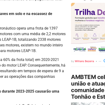
aves em solo e na escassez de
eronáutico opera uma frota de 1397
motores com uma média de 2,2 motores
 LEAP-1B, totalizando 2338 motores
es motores, existem no mundo inteiro
 para motores LEAP-1B.
 a 60% da frota total) em 2020-2021
by
Willians Bezerra
 do motor LEAP. Consequentemente, há
resultando em tempos de espera de 9 a
AMBTEM cele
per as operações das companhias
união e atua
comunidade 
as durante 2023-2025 causarão uma
Tonhão e Est