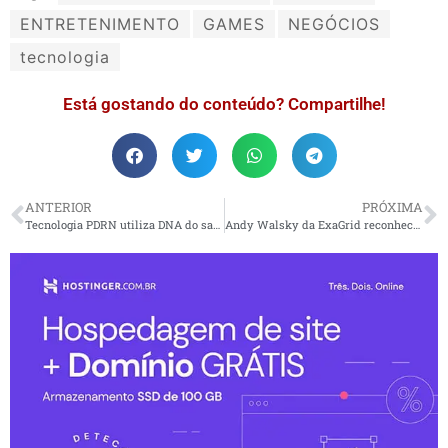
ENTRETENIMENTO
GAMES
NEGÓCIOS
tecnologia
Está gostando do conteúdo? Compartilhe!
ANTERIOR
PRÓXIMA
Tecnologia PDRN utiliza DNA do salmão no cuidado da pele
Andy Walsky da ExaGrid reconhecido na prestigiosa lista de Líderes de Canal 2025 da CRN® para a região EMEA