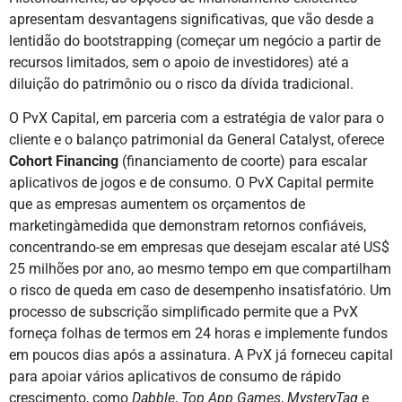
apresentam desvantagens significativas, que vão desde a
lentidão do bootstrapping (começar um negócio a partir de
recursos limitados, sem o apoio de investidores) até a
diluição do patrimônio ou o risco da dívida tradicional.
O PvX Capital, em parceria com a estratégia de valor para o
cliente e o balanço patrimonial da General Catalyst, oferece
Cohort Financing
(financiamento de coorte) para escalar
aplicativos de jogos e de consumo. O PvX Capital permite
que as empresas aumentem os orçamentos de
marketingàmedida que demonstram retornos confiáveis,
concentrando-se em empresas que desejam escalar até US$
25 milhões por ano, ao mesmo tempo em que compartilham
o risco de queda em caso de desempenho insatisfatório. Um
processo de subscrição simplificado permite que a PvX
forneça folhas de termos em 24 horas e implemente fundos
em poucos dias após a assinatura. A PvX já forneceu capital
para apoiar vários aplicativos de consumo de rápido
crescimento, como
Dabble
,
Top App Games
,
MysteryTag
e