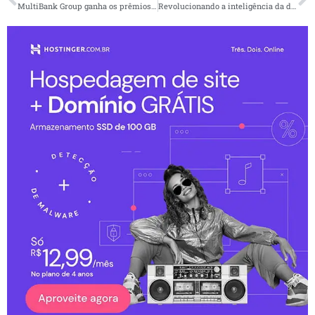
MultiBank Group ganha os prêmios de “Melhor Corretora de Proteção de Fundos de Clientes” e “Melhor Solução de Negociação Social” na Money Expo México 2025
Revolucionando a inteligência da distribuição: NielsenIQ (NIQ) lança a inteligência de distribuição global avançada na plataforma de dados de mercado gfknewron®