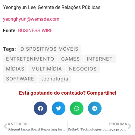
Yeonghyun Lee, Gerente de Relações Públicas
yeonghyun@wemade.com
Fonte:
BUSINESS WIRE
Tags:
DISPOSITIVOS MÓVEIS
ENTRETENIMENTO
GAMES
INTERNET
MÍDIAS
MULTIMÍDIA
NEGÓCIOS
SOFTWARE
tecnologia
Está gostando do conteúdo? Compartilhe!
ANTERIOR
PRÓXIMA
Diligent lança Board Reporting for ESG, oferecendo aos diretores uma visão clara e consistente sobre o desempenho climático em meio a CSRD e os próximos requisitos de divulgação climática da SEC
Delta-Q Technologies começa produção total do seu carregador de bateria de 3,3 kW