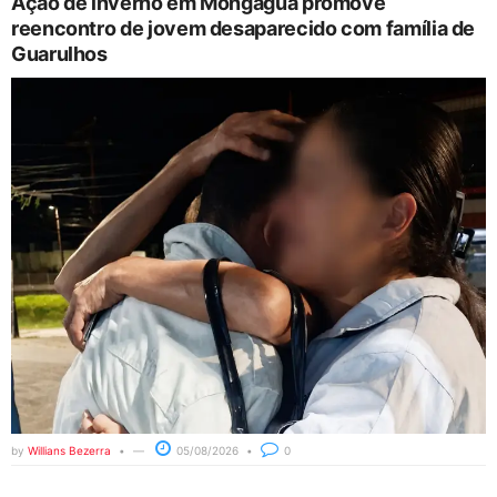
Ação de inverno em Mongaguá promove
reencontro de jovem desaparecido com família de
Guarulhos
by
Willians Bezerra
05/08/2026
0