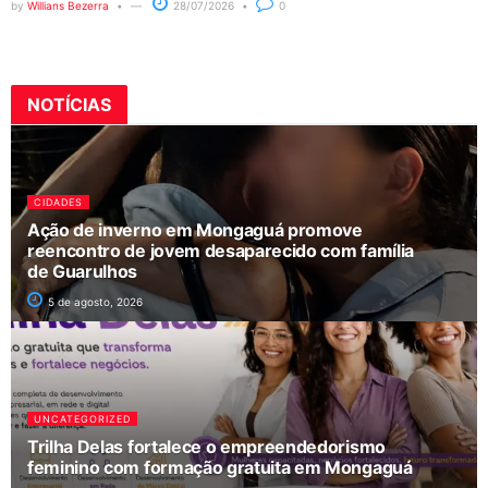
by
Willians Bezerra
28/07/2026
0
NOTÍCIAS
CIDADES
Ação de inverno em Mongaguá promove
reencontro de jovem desaparecido com família
de Guarulhos
5 de agosto, 2026
UNCATEGORIZED
Trilha Delas fortalece o empreendedorismo
feminino com formação gratuita em Mongaguá